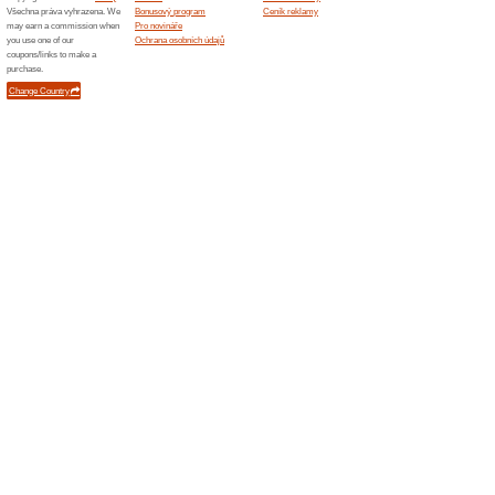
Podobné slevy a ak
10 % s
Sleva 10 
produkt a
15 % 