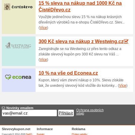
Aktuální slevy a akc
Doprava zdarma nad 5
68% fungovalo
Akce
Pokud objednané zboží v inte
000 Kč, za dopravu nebudete m
dopravy a nakupte ještě dnes
účet, nebo platbou v hotovosti