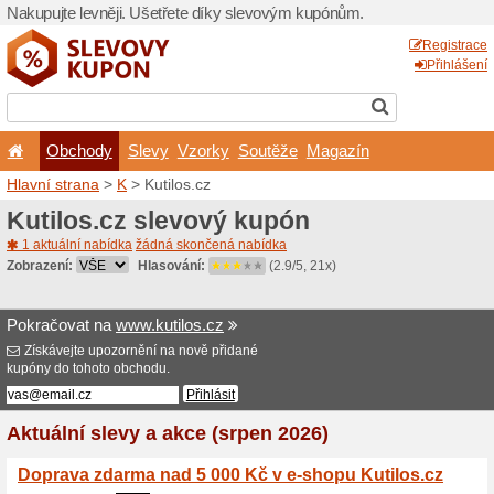
Nakupujte levněji. Ušetřet
Obchody
Slevy
Vz
Hlavní strana
>
K
> Kutilos.