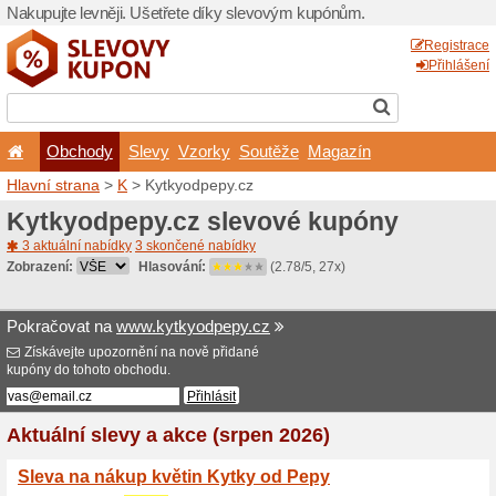
Nakupujte levněji. Ušetřet
Obchody
Slevy
Vz
Hlavní strana
>
K
> Kytkyod