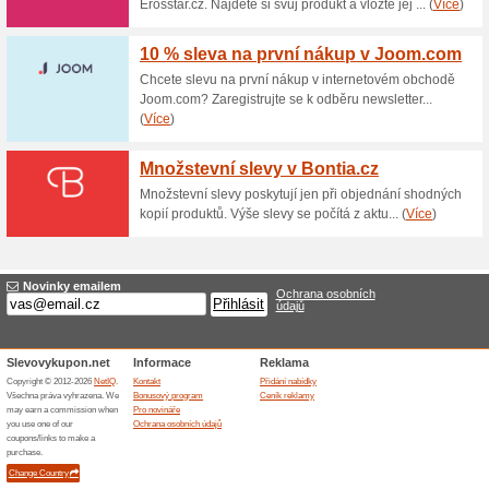
shopu nebo dle podmínek pro
květinový dárek za výhodnější
Dárkové poukazy na 
100% fungovalo
Akce
Hledáte dárek pro své blízké?
dárkový poukaz od Kytkyodpe
v obchodech. Více na Kytkyod