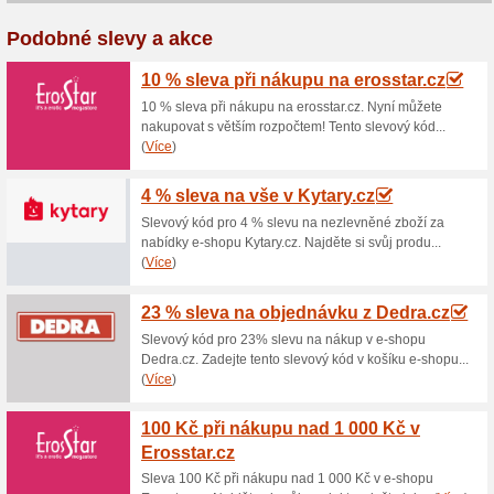
Aktuální slevy a akc
Sleva na nákup květi
100% fungovalo
Kupón
Využijte slevový kupón pro ná
Nabídka je vhodná pro objednáv
floristických dekorací. Pro zí
objednávky. Kupón je platný do