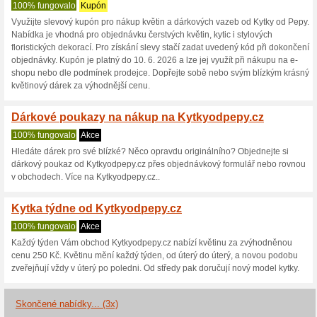
Kytkyodpepy.cz
3 aktuální nabídky
3 skončen
Zobrazení:
Hlasován
Pokračovat na
www.kytky
Získávejte upozornění na no
kupóny do tohoto obchodu.
Př