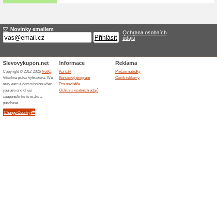
Možný zdarma osobní
75% fungovalo
Akce
Zboží objednané v internetov
vyzvednout na prodejně v Cha
hotově, převodem, nebo GoPay
emailem.
Podobné slevy a ak