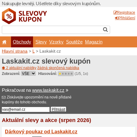
Nakupujte levněji. Ušetřet
Obchody
Slevy
Vz
Hlavní strana
>
L
> Laskakit