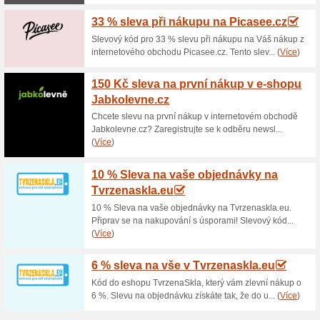
Aktuální slevy a akc
Dárkový poukaz od L
31% fungovalo
Akce
Darujte svým známým či přát
Laskakit.cz. Vyřešte dárek za 
Obdarovaný si sám vybere, co 