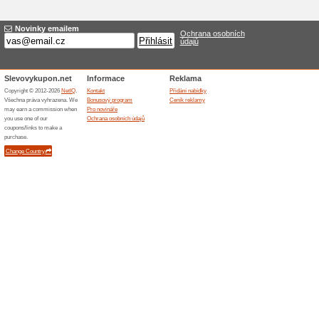
Doprava zdarma nad 2
100% fungovalo
Akce
Nakupte v internetovém obchod
budete mít zdarma. Využijte 
Laskakit.cz a nakupte ještě d
Podobné slevy a ak