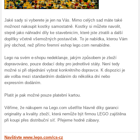
Více o Lego.com
Nakupování na Lego.com..
Společnost Lego.com je pův
Dánska. Vznikla v roce 1932
jedním z největších výrobců