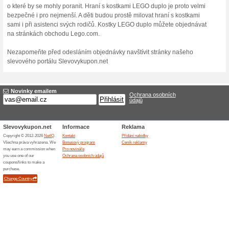
stavby, o kterých tvůrci sta
univerzalita stavebnice lego 
Dokazují to i spousty paděl
stavebnice, které se neustál
Mimo informačního portálu 
obchod, kde můžete zakoupit
dobou, a proto naleznete čas
nejnovějších počítačových h