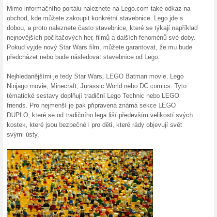
Doprava zdarma pro 
100% fungovalo
Akce
Objednejte si v internetovém 
nemusíte platit za dopravu. 
Lego a nakupte výhodně ještě
Skončené nabídky... (6x)