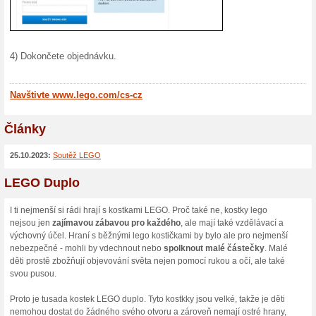
Nákupem stavebnice lego zar
neustále zaručenou zábavu.
jsou tematické, ale nic nebr