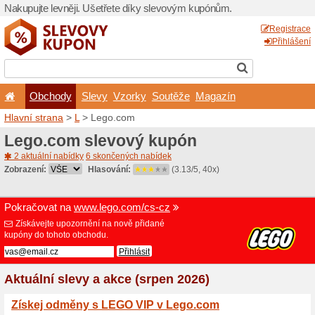
Nakupujte levněji. Ušetřet
Obchody
Slevy
Vz
Hlavní strana
>
L
> Lego.c