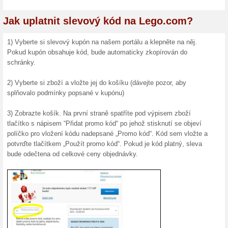
Motem společnosti je "Only 
moto dodržuje. Zaměřuje se 
Původně se jednalo o dřevěn
původně nahrazovány materiá
k jejich rozšíření se společ