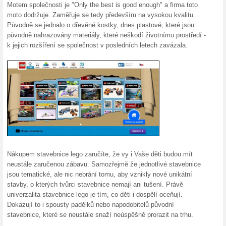
Aktuální slevy a akc
Získej odměny s LEG
100% fungovalo
Akce
Získej body za nákupy v pro
Odemkni slevy a zážitky jen p
dalšího. Využij měsíční propa