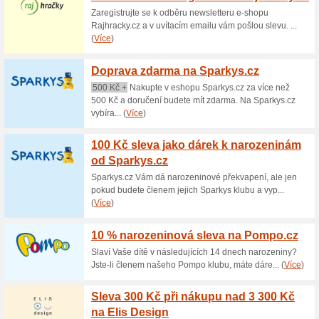
Aktuální slevy a akc
Dárkové poukazy do 
61% fungovalo
Akce
Chcete udělat svým blízkým r
produktů od e-shopu Lenire.c
ve formátu .pdf k vytisknutí. Vy