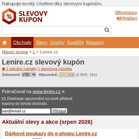
Nakupujte levněji. Ušetřet
Obchody
Slevy
Vz
Hlavní strana
>
L
> Lenire.