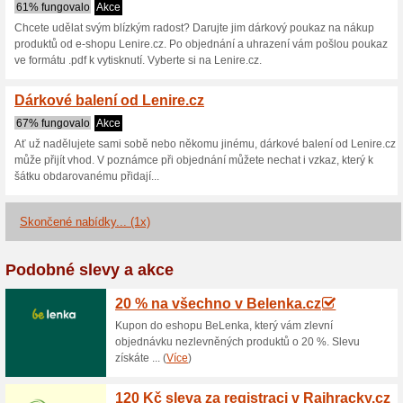
Lenire.cz slev
2 aktuální nabídky
1 skončen
Zobrazení:
Hlasován
Pokračovat na
www.lenire
Získávejte upozornění na no
kupóny do tohoto obchodu.
Př