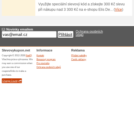
Dárkové balení od Le
67% fungovalo
Akce
Ať už nadělujete sami sobě n
může přijít vhod. V poznámce 
šátku obdarovanému přidají...
Skončené nabídky... (1x)