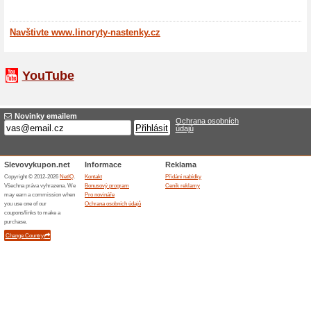
Zaregistr
získáte s
(
Více
)
10 % n
Kupon, kt
tak, že u
Více o Linoryty-N