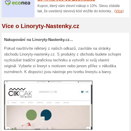
Sleva na nástěnku v
38 cm
100% fungovalo
Akce
Nástěnka ve tvaru kruhu K20
Nastenky.cz se slevou. Přírodn
Hygienické a bakteriostatické