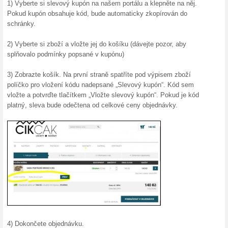
15 % s
ČistéD
Využijte
dřevěných
(
Více
)
300 Kč