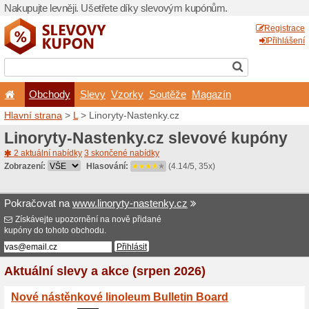
Nakupujte levněji. Ušetřet
Obchody
Slevy
Vz
Hlavní strana
>
L
> Linoryt