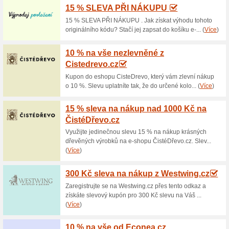
Aktuální slevy a akc
Nové nástěnkové lino
100% fungovalo
Akce
Portfolio přírodních materiálů
Jedná se o přírodní linoleum 
funkčností se hodí také pro cel
stěny, nábytek, dveře či dělící 