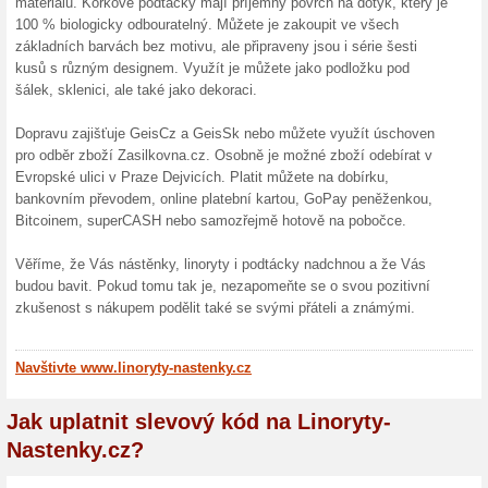
15 % 
15 % SLE
origináln
10 % n
Cisted
Kupon do
o 10 %. S