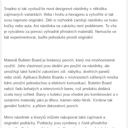
Skončené nabídky... (3x)
Podobné slevy a ak
10 % s
Sleva 10 
produkt a