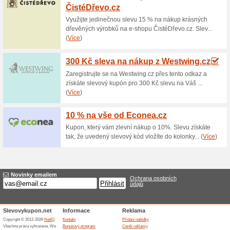
Aktuální slevy a akc
Doprava zdarma nad 
70% fungovalo
Akce
Pokud si objednáte v interne
Kč, nebudete muset platit za 
přes e-shop a nakupte výhodn