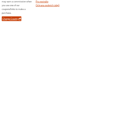
Podobné slevy a ak
10 % s
Sleva 10 
produkt a
15 % 
15 % SLE