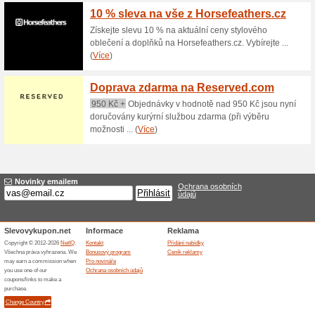
doplňování vaší šicí výbavy.
10 % sleva na nákup
100% fungovalo
Kupón
Získejte slevu 10 % na nákup
této nabídky stačí při dokonč
pole v nákupním košíku. Slev
celkové hodnoty objednávky. N
výhodně nakoupit vybrané pro