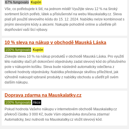
Mauskalatky.cz
3 aktuální nabídky
žádná sko
Zobrazení:
Hlasován
Pokračovat na
www.mausk
Získávejte upozornění na no
kupóny do tohoto obchodu.
Př