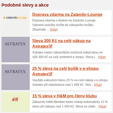
Aktuální slevy a akc
Sleva 12 % na vše pro
67% fungovalo
Kupón
Vše, co potřebujete k šití, na
sortiment šicích potřeb, látek
platí při použití slevového k
jinými slevovými kódy a akcem