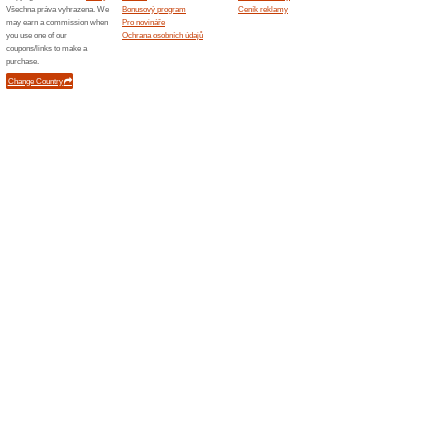
Podobné slevy a ak
Dopra
Doprava 
Vybrané 
Zkopírujte 
Sleva 