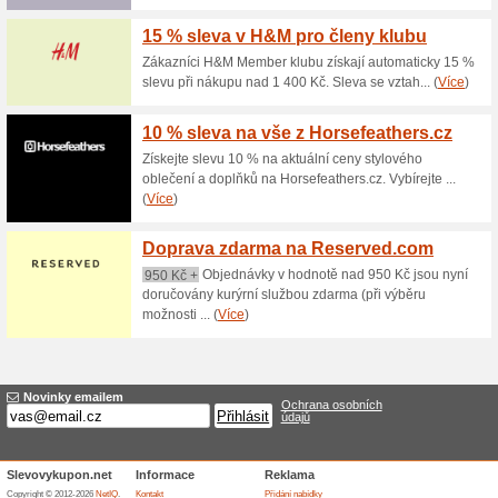
Aktuální slevy a akc
Doprava zdarma na 
100% fungovalo
Akce
V rámci České republiky je 
zdarma při objednávce nad 2 
jsou navíc schopni expedovat 