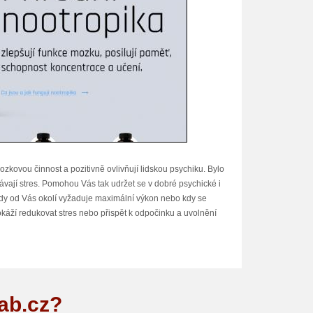
 mozkovou činnost a pozitivně ovlivňují lidskou psychiku. Bylo
vají stres. Pomohou Vás tak udržet se v dobré psychické i
 kdy od Vás okolí vyžaduje maximální výkon nebo kdy se
okáží redukovat stres nebo přispět k odpočinku a uvolnění
nost, stimuluje rychlost zpracování informací v mozku a
lab.cz?