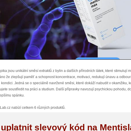
pika jsou unikátní směsí extraktů z bylin a dalších přírodních látek, které stimulují
no že zlepšují paměť a schopnost koncentrace, motivaci, redukují únavu a odbourá
é kondici. Jedná se o speciálně navržené směsi, které dokáží nabudit v okamžiku,
ujete soustředit na práci a studium. Další přípravky navozují psychickou pohodu, d
epšímu spánku.
Lab.cz nabízí celkem 6 různých produktů.
 Max je řešením pro chvíle maximálního vypětí. Posiluje paměť, koncentraci a pozor
 uplatnit slevový kód na Mentis
je vyjadřování. Zvyšuje také duševní výkonnost a podporuje kognitivní funkce.