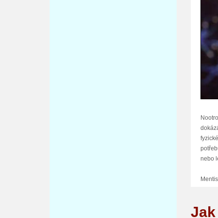
Nootro
dokázá
fyzick
potřeb
nebo l
Mentis
Mentis
Jak
zlepšu