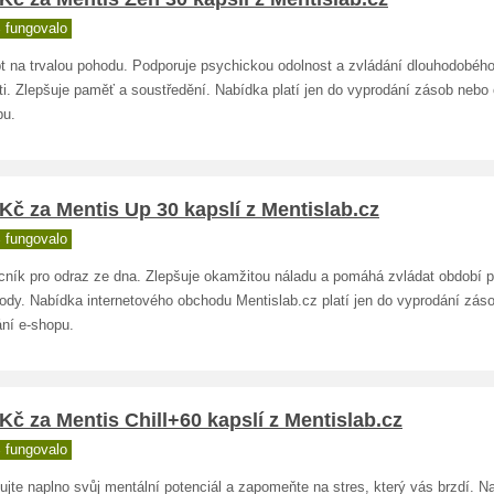
 fungovalo
t na trvalou pohodu. Podporuje psychickou odolnost a zvládání dlouhodobého
i. Zlepšuje paměť a soustředění. Nabídka platí jen do vyprodání zásob nebo
pu.
Kč za Mentis Up 30 kapslí z Mentislab.cz
 fungovalo
ník pro odraz ze dna. Zlepšuje okamžitou náladu a pomáhá zvládat období 
ody. Nabídka internetového obchodu Mentislab.cz platí jen do vyprodání zás
ání e-shopu.
Kč za Mentis Chill+60 kapslí z Mentislab.cz
 fungovalo
ujte naplno svůj mentální potenciál a zapomeňte na stres, který vás brzdí. N