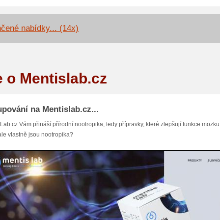
čené nabídky... (14x)
e o Mentislab.cz
pování na Mentislab.cz...
Lab.cz Vám přináší přírodní nootropika, tedy přípravky, které zlepšují funkce mozku
ale vlastně jsou nootropika?