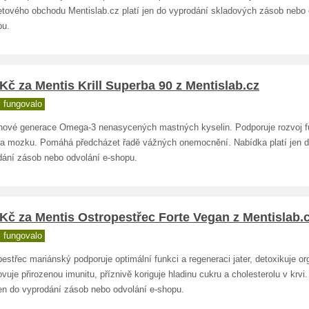
netového obchodu Mentislab.cz platí jen do vyprodání skladových zásob nebo 
pu.
Kč za Mentis Krill Superba 90 z Mentislab.cz
 fungovalo
 nové generace Omega-3 nenasycených mastných kyselin. Podporuje rozvoj f
 a mozku. Pomáhá předcházet řadě vážných onemocnění. Nabídka platí jen 
dání zásob nebo odvolání e-shopu.
Kč za Mentis Ostropestřec Forte Vegan z Mentislab.
 fungovalo
estřec mariánský podporuje optimální funkci a regeneraci jater, detoxikuje o
vuje přirozenou imunitu, příznivě koriguje hladinu cukru a cholesterolu v krvi
jen do vyprodání zásob nebo odvolání e-shopu.