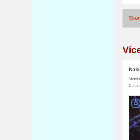
Skon
Víc
Naku
Mentis
Co to 