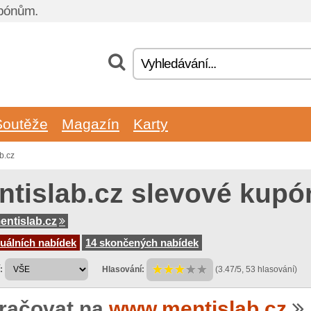
upónům.
Soutěže
Magazín
Karty
b.cz
ntislab.cz slevové kupó
ntislab.cz
uálních nabídek
14 skončených nabídek
:
Hlasování:
(3.47/5, 53 hlasování)
račovat na
www.mentislab.cz