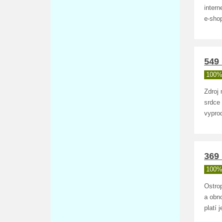
inter
e-sho
549 
100%
Zdroj
srdce
vypro
369 
100%
Ostrop
a obno
platí 