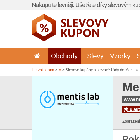
Nakupujte levněji. Ušetřete díky slevovým k
Obchody
Slevy
Vzorky
Hlavní strana
>
M
> Slevové kupóny a slevové kódy do Mentisla
Me
www.me
9 akt
Zobrazení
Pok