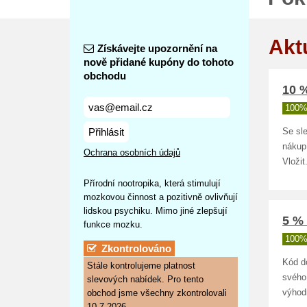
Akt
Získávejte upozornění na
nově přidané kupóny do tohoto
obchodu
10 %
100%
Přihlásit
Se sle
nákup 
Ochrana osobních údajů
Vložit
Přírodní nootropika, která stimulují
mozkovou činnost a pozitivně ovlivňují
lidskou psychiku. Mimo jiné zlepšují
5 % 
funkce mozku.
100%
Zkontrolováno
Kód d
Stále kontrolujeme platnost
svého 
slevových nabídek. Pro tento
obchod jsme všechny zkontrolovali
výhod
10.7.2026.