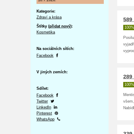
Kategorie:
Zdraví a krása
589 
Štítky (
přidat nový
):
100%
Kosmetika
Posilu
vyjadř
Na sociálních sítích:
vypro
Facebook
V jiných zemích:
289 
100%
Sdílet:
Mentis
Facebook
Twitter
všem, 
LinkedIn
Nabíd
Pinterest
WhatsApp
339 