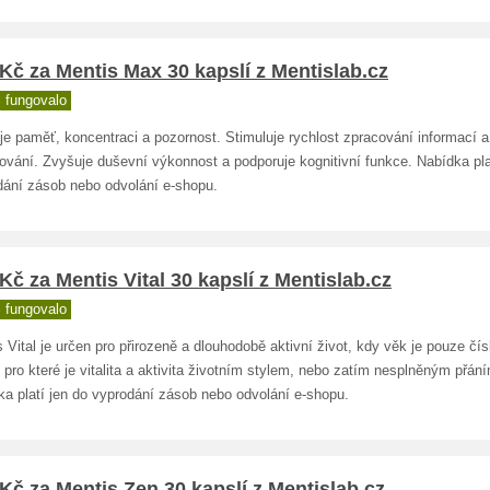
Kč za Mentis Max 30 kapslí z Mentislab.cz
 fungovalo
je paměť, koncentraci a pozornost. Stimuluje rychlost zpracování informací a
ování. Zvyšuje duševní výkonnost a podporuje kognitivní funkce. Nabídka pla
dání zásob nebo odvolání e-shopu.
Kč za Mentis Vital 30 kapslí z Mentislab.cz
 fungovalo
 Vital je určen pro přirozeně a dlouhodobě aktivní život, kdy věk je pouze čís
pro které je vitalita a aktivita životním stylem, nebo zatím nesplněným přán
ka platí jen do vyprodání zásob nebo odvolání e-shopu.
Kč za Mentis Zen 30 kapslí z Mentislab.cz