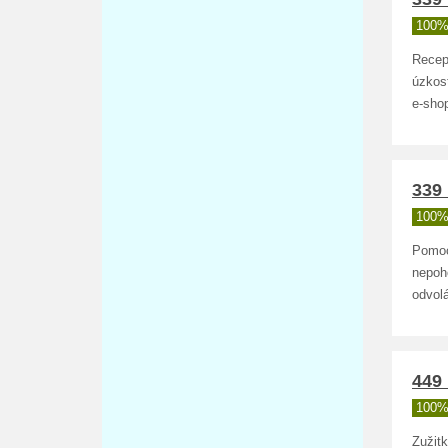
100%
Recep
úzkost
e-sho
339 
100%
Pomoc
nepoh
odvol
449 
100%
Zužitk