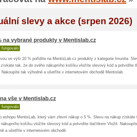
uální slevy a akce (srpen 2026)
 na vybrané produkty v Mentislab.cz
 fungovalo
vou ve výši 10 % pořídíte na MentisLab.cz produkty z kategorie Imunita. Sl
získáte tak, že do svého nákupního košíku vložíte slevový kód a potvrdíte t
. Nakoupíte tak výhodně a ušetříte v internetovém obchodě Mentislab.
na vše v Mentislab.cz
 fungovalo
o eshopu MentisLab, který vám zlevní nákup o 5 %. Slevu na nákup získáte 
nákupního košíku vložíte slevový kód a potvrdíte tlačítkem Vložit. Nakoupít
ně a ušetříte v internetovém obchodě.