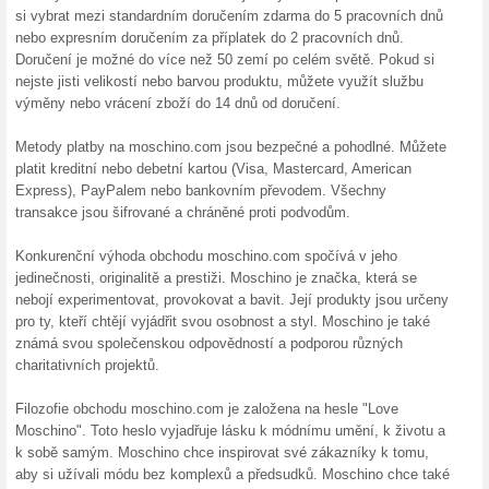
Sleva na dámskou r
100% fungovalo
Akce
Dámskou bundu značky Mosch
Moschino.com za akční cenu. 
bunda se zlatým galvanickým 
Skončené nabídky... (9x)