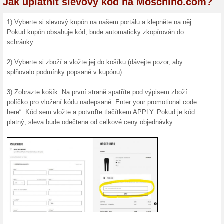
značky Moschino pro ženy, m
značka, která se vyznačuje sv
ji Franco Moschino v roce 1
nejpopulárnějších a nejuzná