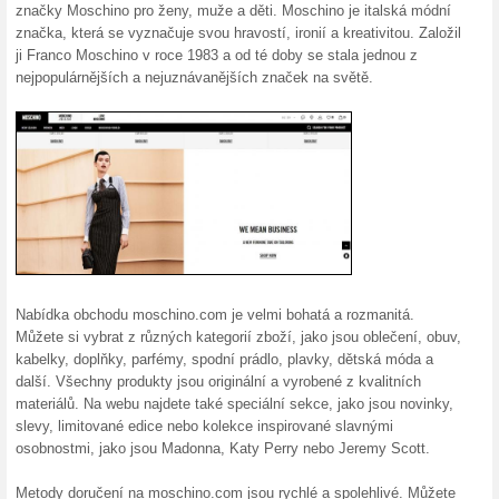
Aktuální slevy a akc
10 % sleva na první
100% fungovalo
Akce
Zaregistrujte se k odběru new
emailu vám pošlou slevu. Záro
nejnovějších trendech, nových