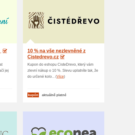
U
10 % na vše nezlevněné z
Cistedrevo.cz
at
Kupon do eshopu CisteDrevo, který vám
čí jej
zlevní nákup o 10 %. Slevu uplatníte tak, že
do určené kolo... (
Více
)
kupón
aktuálně platné