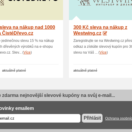
sleva na nákup nad 1000
300 Kč sleva na nákup z
 ČistéDřevo.cz
Westwing.cz
e jedinečnou slevu 15 % na nákup
Zaregistrujte se na Westwing.cz přes
ch dřevěných výrobků na e-shopu
odkaz a získáte slevový kupón pro 3
vo.cz. Slev... (
Více
)
slevu na Váš ... (
Více
)
aktuálně platné
aktuálně platné
e zdarma nejnovější slevové kupóny na svůj e-mail...
ovinky emailem
Přihlásit
Ochrana osobní