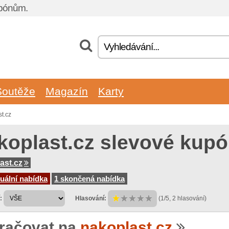
upónům.
Soutěže
Magazín
Karty
t.cz
koplast.cz slevové kup
ast.cz
uální nabídka
1 skončená nabídka
:
Hlasování:
(1/5, 2 hlasování)
račovat na
nakoplast.cz