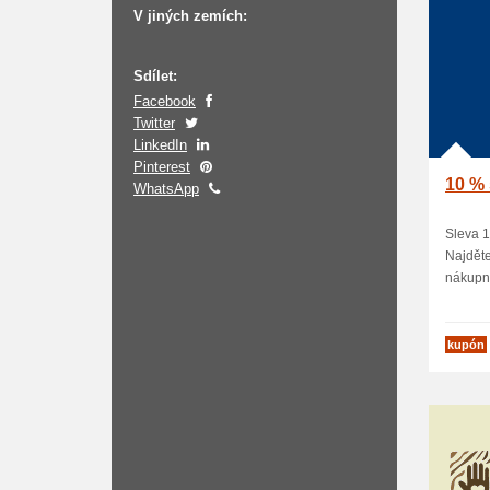
V jiných zemích:
Sdílet:
Facebook
Twitter
LinkedIn
Pinterest
10 % 
WhatsApp
Sleva 1
Najděte
nákupní
kupón