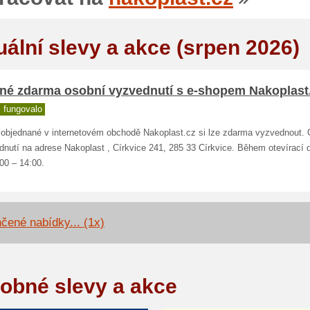
uální slevy a akce (srpen 2026)
né zdarma osobní vyzvednutí s e-shopem Nakoplast
 fungovalo
 objednané v internetovém obchodě Nakoplast.cz si lze zdarma vyzvednout.
nutí na adrese Nakoplast , Církvice 241, 285 33 Církvice. Během otevírací 
00 – 14:00.
čené nabídky... (1x)
obné slevy a akce