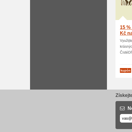
15 % 
Kč na
Využijt
krásný
ČistéDře
kupón
Získejt
N