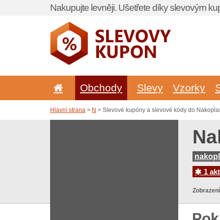
Nakupujte levněji. Ušetřete díky slevovým k
Obchody
Slevy
Vzorky
Hlavní strana
>
N
> Slevové kupóny a slevové kódy do Nakoplas
Na
nakopl
1 akt
Zobrazení
Pok