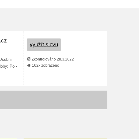
.cz
využít slevu
Zkontrolováno 28.3.2022
 Osobní
162x zobrazeno
doby: Po -