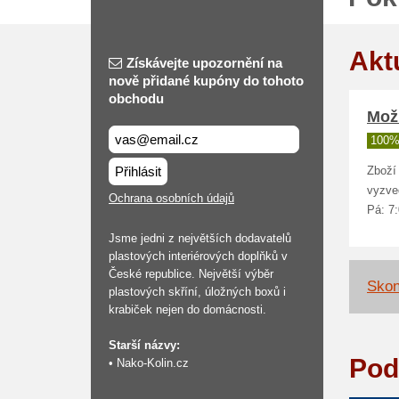
Akt
Získávejte upozornění na
nově přidané kupóny do tohoto
obchodu
Mož
100%
Přihlásit
Zboží
vyzved
Ochrana osobních údajů
Pá: 7:
Jsme jedni z největších dodavatelů
plastových interiérových doplňků v
České republice. Největší výběr
Skon
plastových skříní, úložných boxů i
krabiček nejen do domácnosti.
Starší názvy:
Pod
• Nako-Kolin.cz