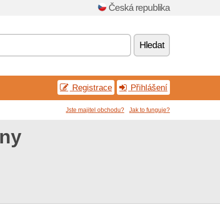
Česká republika
Hledat
Registrace
Přihlášení
Jste majitel obchodu?
Jak to funguje?
óny