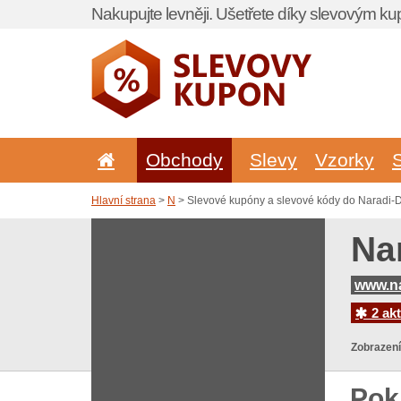
Nakupujte levněji. Ušetřete díky slevovým k
Obchody
Slevy
Vzorky
Hlavní strana
>
N
> Slevové kupóny a slevové kódy do Naradi-D
Na
www.na
2 akt
Zobrazení
Pok