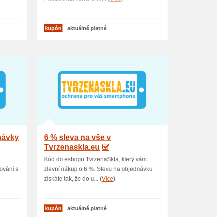
kupón
aktuálně platné
návky
6 % sleva na vše v
Tvrzenaskla.eu
Kód do eshopu TvrzenaSkla, který vám
ování s
zlevní nákup o 6 %. Slevu na objednávku
získáte tak, že do u... (
Více
)
kupón
aktuálně platné