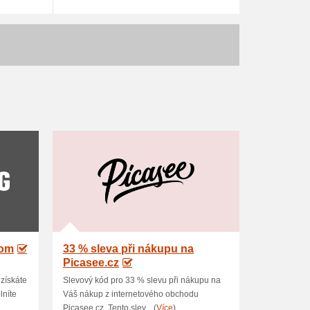
com
33 % sleva při nákupu na
Picasee.cz
získáte
Slevový kód pro 33 % slevu při nákupu na
lníte
Váš nákup z internetového obchodu
Picasee.cz. Tento slev... (
Více
)