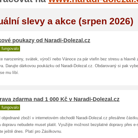
uální slevy a akce (srpen 2026)
kové poukazy od Naradi-Dolezal.cz
 fungovalo
e narozeniny, svátek, výročí nebo Vánoce za pár vteřin bez stresu a hlavně 
a. Darujte dárkovou poukázku od Naradi-Dolezal.cz. Obdarovaný si pak vyb
se mu líbí.
rava zdarma nad 1 000 Kč v Naradi-Dolezal.cz
 fungovalo
 objednané zboží v internetovém obchodě Naradi-Dolezal.cz přesáhne částku
a dopravu nebudete muset platit. Využijte možnost bezplatné dopravy přes e-
e ještě dnes. Platí pro Zásilkovnu.