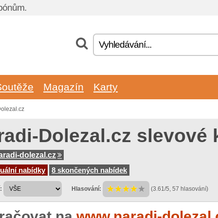
upónům.
Soutěže
Magazín
Karty
olezal.cz
radi-Dolezal.cz slevové
radi-dolezal.cz
uální nabídky
8 skončených nabídek
:
Hlasování:
(3.61/5, 57 hlasování)
račovat na
www.naradi-dolezal.