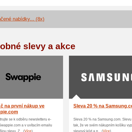
čené nabídky... (8x)
obné slevy a akce
č na první nákup ve
Sleva 20 % na Samsung.
pie.com
trujte se k odběru newsletteru e-
Sleva 20 % na Samsung.com. Slevu 
Swappie.com a v uvítacím emailu
tak, že ve svém nákupním košíku vyp
lou slevu. Z... (
Více
)
slevový kód a n... (
Více
)