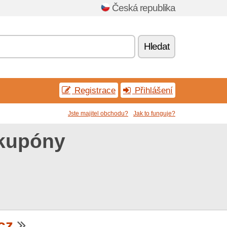
Česká republika
Hledat
Registrace
Přihlášení
Jste majitel obchodu?
Jak to funguje?
 kupóny
cz