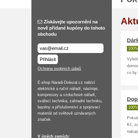
Akt
Získávejte upozornění na
nově přidané kupóny do tohoto
obchodu
Dár
100%
Přihlásit
Vyřešt
domov
Ochrana osobních údajů
co by 
E-shop Naradi-Dolezal.cz nabízí
elektrické a ruční nářadí, nástroje,
kompresory a vzduchové nářadí,
Dop
svářecí technika, zahradní techniku,
bazény a příslušenství a spojovací
100%
materiál od světově uznávaných
Pokud
značek.
Kč, z
nakupt
V jiných zemích: