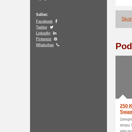
Sdílet:
Skon
Facebook
Twitter
LinkedIn
Pinterest
Pod
WhatsApp
250 K
Swap
Zaregis
shopu 
vám poš