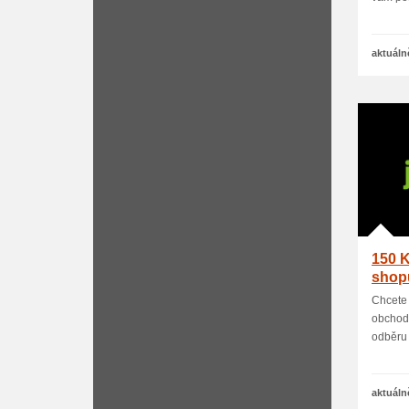
aktuáln
150 K
shop
Chcete 
obchodě
odběru 
aktuáln