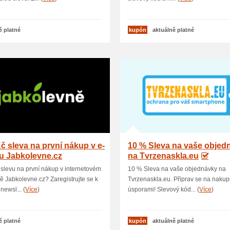
ě platné
kupón
aktuálně platné
č sleva na první nákup v e-
10 % Sleva na vaše objed
u Jabkolevne.cz
na Tvrzenaskla.eu
slevu na první nákup v internetovém
10 % Sleva na vaše objednávky na
 Jabkolevne.cz? Zaregistrujte se k
Tvrzenaskla.eu. Připrav se na nakup
newsl... (
Více
)
úsporami! Slevový kód... (
Více
)
ě platné
kupón
aktuálně platné