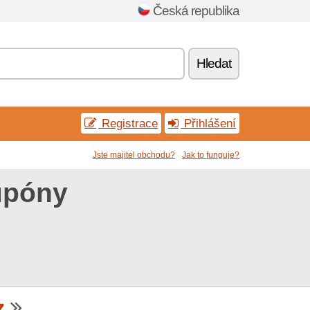
Česká republika
Hledat
Registrace
Přihlášení
Jste majitel obchodu?
Jak to funguje?
upóny
z