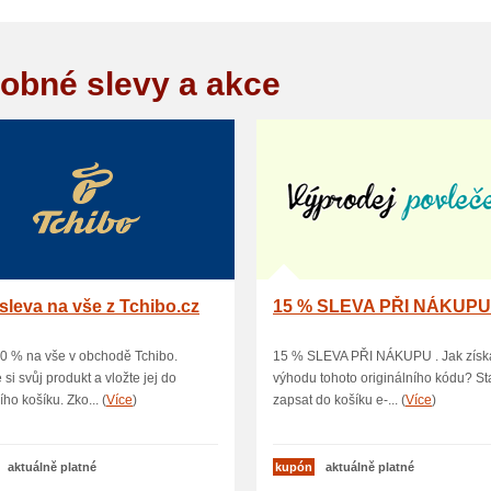
obné slevy a akce
sleva na vše z Tchibo.cz
15 % SLEVA PŘI NÁKUP
0 % na vše v obchodě Tchibo.
15 % SLEVA PŘI NÁKUPU . Jak získ
 si svůj produkt a vložte jej do
výhodu tohoto originálního kódu? Sta
ho košíku. Zko... (
Více
)
zapsat do košíku e-... (
Více
)
aktuálně platné
kupón
aktuálně platné