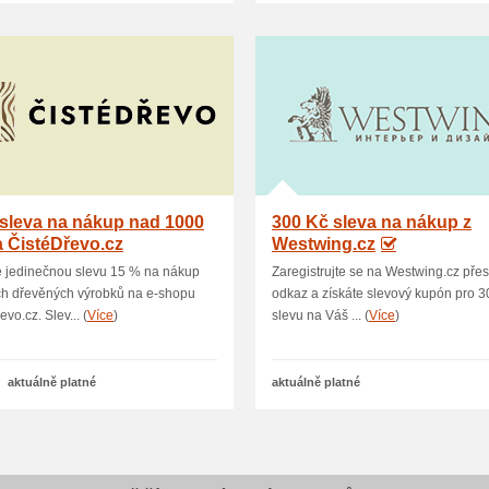
sleva na nákup nad 1000
300 Kč sleva na nákup z
 ČistéDřevo.cz
Westwing.cz
e jedinečnou slevu 15 % na nákup
Zaregistrujte se na Westwing.cz přes
ch dřevěných výrobků na e-shopu
odkaz a získáte slevový kupón pro 3
vo.cz. Slev... (
Více
)
slevu na Váš ... (
Více
)
aktuálně platné
aktuálně platné