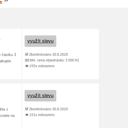
z
využít slevu
Zkontrolováno 30.8.2020
e částku 3
Min. cena objednávky: 3 000 Kč
nakupte
155x zobrazeno
využít slevu
Zkontrolováno 30.8.2020
íte z
151x zobrazeno
eznete na