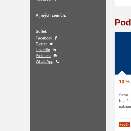
V jiných zemích:
Pod
Sdílet:
Facebook
Twitter
LinkedIn
Pinterest
WhatsApp
10 % 
Sleva 1
Najděte
nákupní
kupón