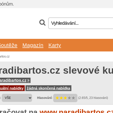
upónům.
Soutěže
Magazín
Karty
rtos.cz
radibartos.cz slevové k
radibartos.cz
uální nabídky
žádná skončená nabídka
:
Hlasování:
(2.65/5, 23 hlasování)
račovat na
www.naradibartos.c