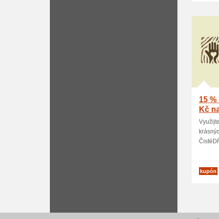
15 % 
Kč na
Využijt
krásný
ČistéDře
kupón