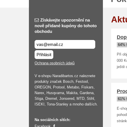
Akt
Získávejte upozornění na
nově přidané kupóny do tohoto
obchodu
Dop
64% 
Přihlásit
Při ob
000 K
Ochrana osobních údajů
ještě 
V e-shopu Naradibartos.cz naleznete
produkty značek Bosch, Festool,
OREGON, Protool, Metabo, Fiskars,
Prod
Narex, Husqvarna, Makita, Gardena,
Stiga, Dremel, Jonsered, MTD, Stihl,
61% 
ISEKI, Tona-Stanley a mnoho dalších.
E-sho
pohod
Na sociálních sítích:
strán
Facebook