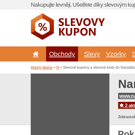
Nakupujte levněji. Ušetřete díky slevovým k
Obchody
Slevy
Vzorky
Hlavní strana
>
N
> Slevové kupóny a slevové kódy do Naradiba
Na
www.na
2 akt
Zobrazení
Pok