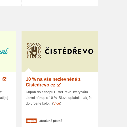
U
10 % na vše nezlevněné z
Cistedrevo.cz
at
Kupon do eshopu CisteDrevo, který vám
čí jej
zlevní nákup o 10 %. Slevu uplatníte tak, že
do určené kolo... (
Více
)
kupón
aktuálně platné