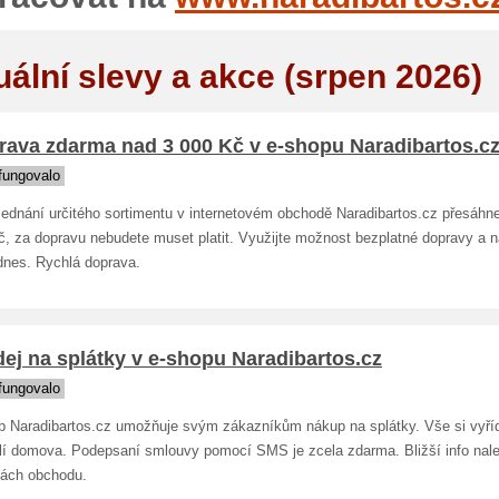
uální slevy a akce (srpen 2026)
rava zdarma nad 3 000 Kč v e-shopu Naradibartos.c
fungovalo
jednání určitého sortimentu v internetovém obchodě Naradibartos.cz přesáhn
č, za dopravu nebudete muset platit. Využijte možnost bezplatné dopravy a 
dnes. Rychlá doprava.
ej na splátky v e-shopu Naradibartos.cz
fungovalo
p Naradibartos.cz umožňuje svým zákazníkům nákup na splátky. Vše si vyříd
lí domova. Podepsaní smlouvy pomocí SMS je zcela zdarma. Bližší info nal
kách obchodu.