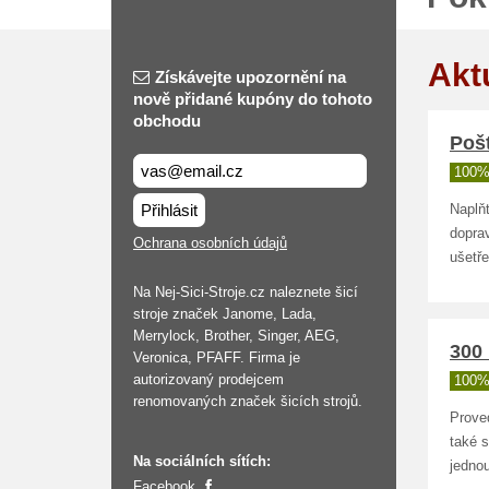
Akt
Získávejte upozornění na
nově přidané kupóny do tohoto
obchodu
Pošt
100%
Přihlásit
Naplň
dopra
Ochrana osobních údajů
ušetře
Na Nej-Sici-Stroje.cz naleznete šicí
stroje značek Janome, Lada,
Merrylock, Brother, Singer, AEG,
300 
Veronica, PFAFF. Firma je
autorizovaný prodejcem
100%
renomovaných značek šicích strojů.
Prove
také 
Na sociálních sítích:
jednou
Facebook