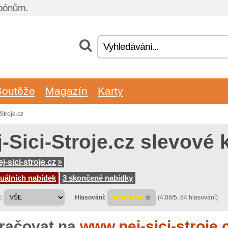
upónům.
Soutěže
Magazín
Karty
Stroje.cz
j-Sici-Stroje.cz slevové
-sici-stroje.cz
uálních nabídek
3 skončené nabídky
:
Hlasování:
(4.08/5, 84 hlasování)
račovat na
www.nej-sici-stroje.