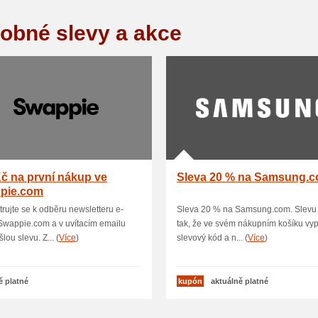
obné slevy a akce
č na první nákup ve
Sleva 20 % na Samsung.
pie.com
trujte se k odběru newsletteru e-
Sleva 20 % na Samsung.com. Slevu 
Swappie.com a v uvítacím emailu
tak, že ve svém nákupním košíku vyp
lou slevu. Z... (
Více
)
slevový kód a n... (
Více
)
ě platné
kupón
aktuálně platné