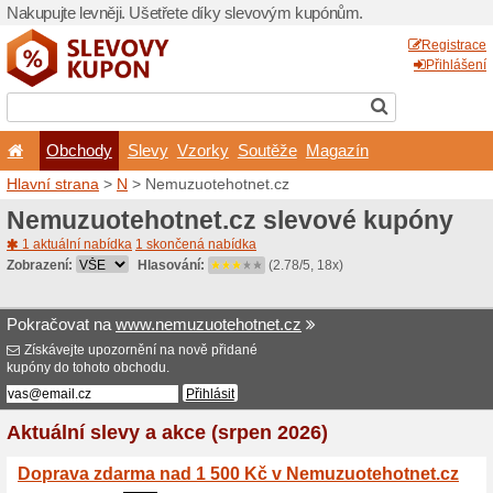
Nakupujte levněji. Ušetřet
Obchody
Slevy
Vz
Hlavní strana
>
N
> Nemuzu