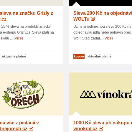
sleva na značku Grizly z
Sleva 200 Kč na objednáv
y.cz
WOLTu
e 15 % slevu na produkty značky
Užijte si jedinečnou slevu 200 Kč na
na e-shopu Grizly.cz. Sleva platí na
objednávku jídla nebo potravin přes
škálu ... (
Více
)
Wolt. Stačí zadat... (
Více
)
aktuálně platné
kupón
aktuálně platné
na vše z pistácií v
1000 Kč sleva při nákupu 
tnejorech.cz
vinokral.cz