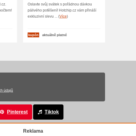
Hotchip.cz
.cz.
Oslavte svůj svátek s pořádnou dávkou
počtem!
pálivého potěšení! Hotchip.cz vám přináší
exkluzivní slevu ... (
Více
)
kupón
aktuálně platné
ch údajů
Pinterest
Tiktok
Reklama