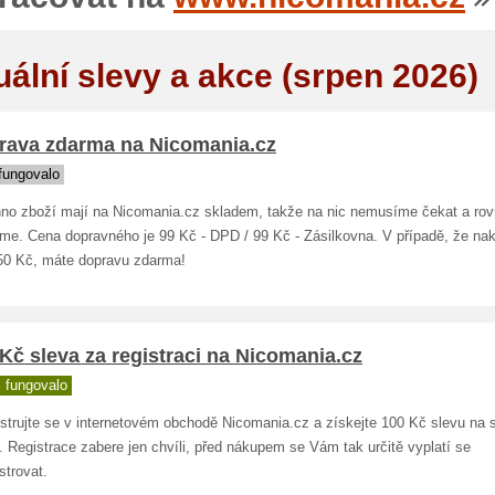
uální slevy a akce (srpen 2026)
rava zdarma na Nicomania.cz
fungovalo
no zboží mají na Nicomania.cz skladem, takže na nic nemusíme čekat a ro
áme. Cena dopravného je 99 Kč - DPD / 99 Kč - Zásilkovna. V případě, že na
50 Kč, máte dopravu zdarma!
Kč sleva za registraci na Nicomania.cz
 fungovalo
strujte se v internetovém obchodě Nicomania.cz a získejte 100 Kč slevu na s
 Registrace zabere jen chvíli, před nákupem se Vám tak určitě vyplatí se
strovat.