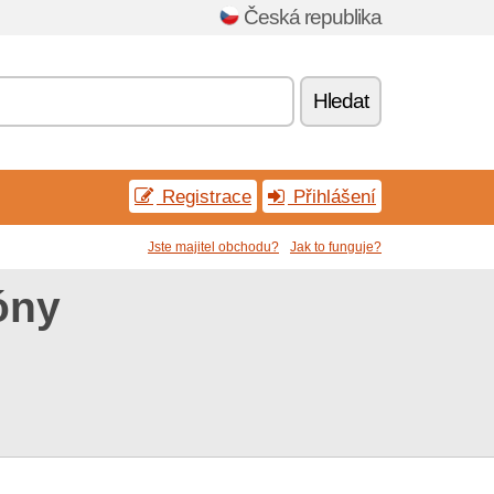
Česká republika
Hledat
Registrace
Přihlášení
Jste majitel obchodu?
Jak to funguje?
óny