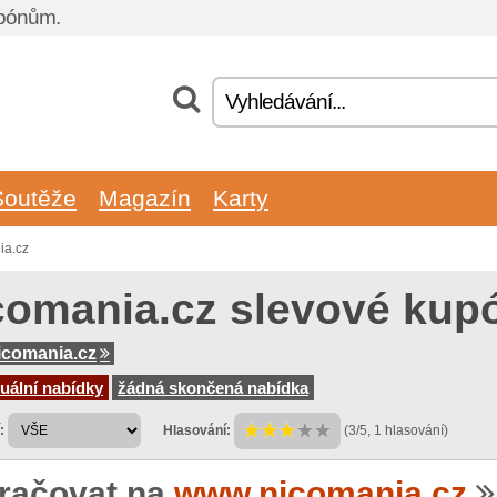
upónům.
Soutěže
Magazín
Karty
ia.cz
comania.cz slevové kup
icomania.cz
uální nabídky
žádná skončená nabídka
:
Hlasování:
(3/5, 1 hlasování)
račovat na
www.nicomania.cz