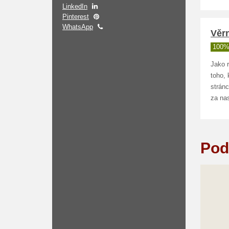
LinkedIn
Pinterest
WhatsApp
Věr
100%
Jako 
toho, 
stránc
za na
Pod