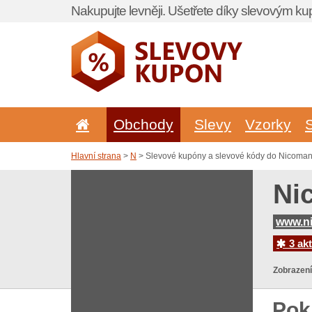
Nakupujte levněji. Ušetřete díky slevovým k
Obchody
Slevy
Vzorky
Hlavní strana
>
N
> Slevové kupóny a slevové kódy do Nicoman
Ni
www.n
3 akt
Zobrazení
Pok