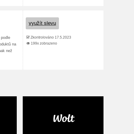
využít slevu
Zkontrolováno 17.5.2023
 podle
199x zobrazeno
roduktů na
nak než