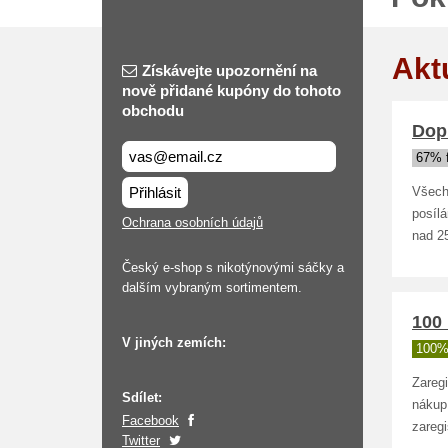
Akt
Získávejte upozornění na
nově přidané kupóny do tohoto
obchodu
Dop
67% 
Přihlásit
Všech
posíl
Ochrana osobních údajů
nad 2
Český e-shop s nikotýnovými sáčky a
dalším vybraným sortimentem.
100 
V jiných zemích:
100%
Zaregi
Sdílet:
nákup.
Facebook
zaregi
Twitter