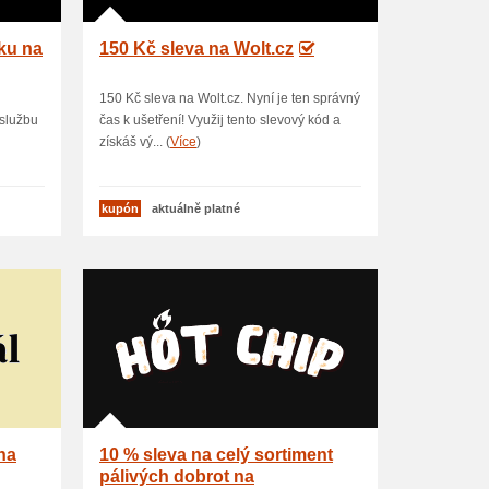
ku na
150 Kč sleva na Wolt.cz
150 Kč sleva na Wolt.cz. Nyní je ten správný
 službu
čas k ušetření! Využij tento slevový kód a
získáš vý... (
Více
)
kupón
aktuálně platné
na
10 % sleva na celý sortiment
pálivých dobrot na