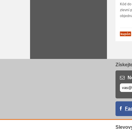
Kód do
zlevní 
objedná
kupón
Získejt
N
Fa
Slevov