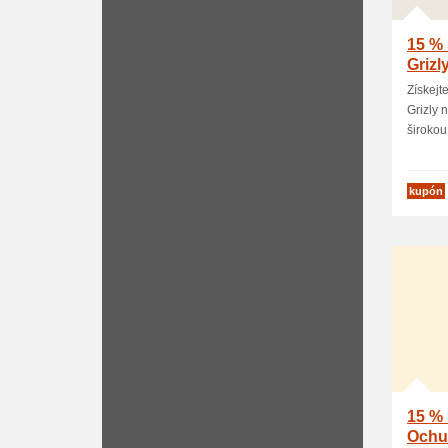
15 % 
Grizl
Získejt
Grizly 
širokou 
kupón
15 % 
Ochu