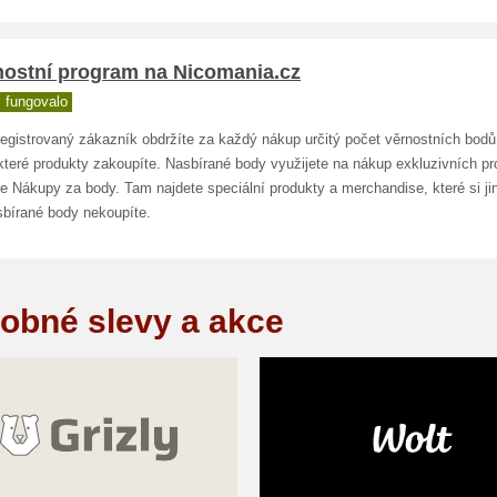
nostní program na Nicomania.cz
 fungovalo
registrovaný zákazník obdržíte za každý nákup určitý počet věrnostních bodů
které produkty zakoupíte. Nasbírané body využijete na nákup exkluzivních p
e Nákupy za body. Tam najdete speciální produkty a merchandise, které si ji
sbírané body nekoupíte.
obné slevy a akce