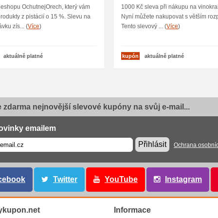
 eshopu OchutnejOrech, který vám
1000 Kč sleva při nákupu na vinokral
produkty z pistácií o 15 %. Slevu na
Nyní můžete nakupovat s větším roz
vku zís... (
Více
)
Tento slevový ... (
Více
)
aktuálně platné
kupón
aktuálně platné
e zdarma nejnovější slevové kupóny na svůj e-mail...
ovinky emailem
Přihlásit
Ochrana osobní
cebook
Twitter
YouTube
Instagram
ykupon.net
Informace