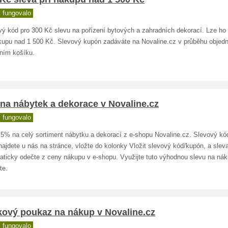
 fungovalo
ý kód pro 300 Kč slevu na pořízení bytových a zahradních dekorací. Lze ho 
ákupu nad 1 500 Kč. Slevový kupón zadáváte na Novaline.cz v průběhu objed
ním košíku.
na nábytek a dekorace v Novaline.cz
 fungovalo
 5% na celý sortiment nábytku a dekorací z e-shopu Novaline.cz. Slevový kó
najdete u nás na stránce, vložte do kolonky Vložit slevový kód/kupón, a slev
aticky odečte z ceny nákupu v e-shopu. Využijte tuto výhodnou slevu na nák
te.
kový poukaz na nákup v Novaline.cz
 fungovalo