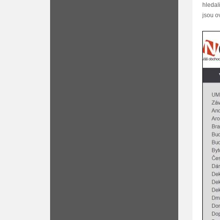
hledal
jsou o