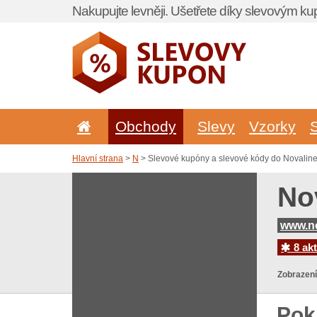
Nakupujte levněji. Ušetřete díky slevovým k
Obchody
Slevy
Vzorky
Hlavní strana
>
N
> Slevové kupóny a slevové kódy do Novaline
No
www.no
8 akt
Zobrazení
Pok