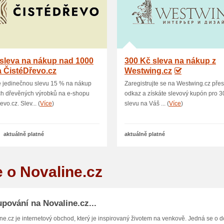
sleva na nákup nad 1000
300 Kč sleva na nákup z
 ČistéDřevo.cz
Westwing.cz
e jedinečnou slevu 15 % na nákup
Zaregistrujte se na Westwing.cz přes
ch dřevěných výrobků na e-shopu
odkaz a získáte slevový kupón pro 3
vo.cz. Slev... (
Více
)
slevu na Váš ... (
Více
)
aktuálně platné
aktuálně platné
e o Novaline.cz
pování na Novaline.cz...
ne.cz je internetový obchod, který je inspirovaný životem na venkově. Jedná se o dom