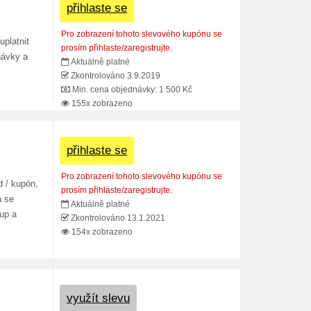
přihlaste se
Pro zobrazení tohoto slevového kupónu se
uplatnit
prosím přihlaste/zaregistrujte.
návky a
Aktuálně platné
Zkontrolováno 3.9.2019
Min. cena objednávky: 1 500 Kč
155x zobrazeno
přihlaste se
Pro zobrazení tohoto slevového kupónu se
d / kupón,
prosím přihlaste/zaregistrujte.
a se
Aktuálně platné
up a
Zkontrolováno 13.1.2021
154x zobrazeno
využít slevu