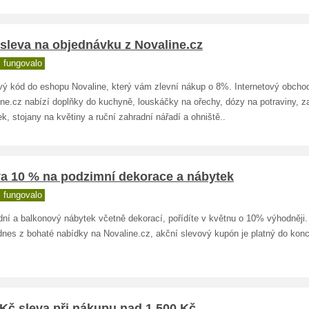
sleva na objednávku z Novaline.cz
 fungovalo
vý kód do eshopu Novaline, který vám zlevní nákup o 8%. Internetový obcho
ine.cz nabízí doplňky do kuchyně, louskáčky na ořechy, dózy na potraviny, z
k, stojany na květiny a ruční zahradní nářadí a ohniště..
va 10 % na podzimní dekorace a nábytek
 fungovalo
ní a balkonový nábytek včetně dekorací, pořídíte v květnu o 10% výhodněji.
 dnes z bohaté nabídky na Novaline.cz, akční slevový kupón je platný do kon
Kč sleva při nákupu nad 1 500 Kč