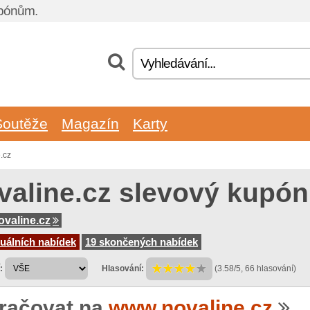
upónům.
Soutěže
Magazín
Karty
.cz
valine.cz slevový kupón
valine.cz
uálních nabídek
19 skončených nabídek
:
Hlasování:
(3.58/5, 66 hlasování)
račovat na
www.novaline.cz