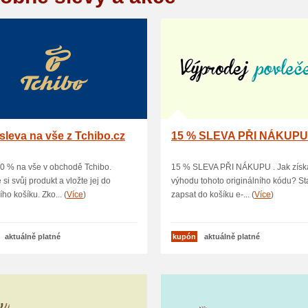
sleva na vše z Tchibo.cz
15 % SLEVA PŘI NÁKUP
0 % na vše v obchodě Tchibo.
15 % SLEVA PŘI NÁKUPU . Jak získ
 si svůj produkt a vložte jej do
výhodu tohoto originálního kódu? Sta
ho košíku. Zko... (
Více
)
zapsat do košíku e-... (
Více
)
aktuálně platné
kupón
aktuálně platné