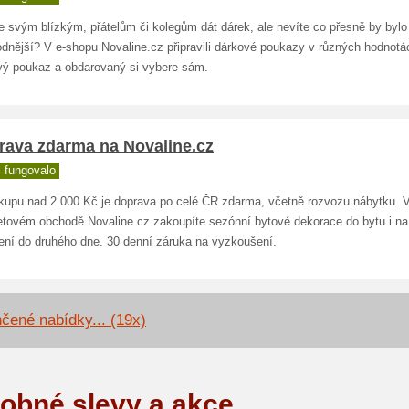
e svým blízkým, přátelům či kolegům dát dárek, ale nevíte co přesně by bylo
odnější? V e-shopu Novaline.cz připravili dárkové poukazy v různých hodnotá
vý poukaz a obdarovaný si vybere sám.
rava zdarma na Novaline.cz
 fungovalo
ákupu nad 2 000 Kč je doprava po celé ČR zdarma, včetně rozvozu nábytku. 
netovém obchodě Novaline.cz zakoupíte sezónní bytové dekorace do bytu i na
ení do druhého dne. 30 denní záruka na vyzkoušení.
čené nabídky... (19x)
obné slevy a akce