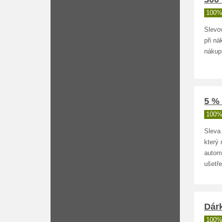
100%
Slevov
při n
nákup
5 % 
100%
Sleva
který 
autom
ušetře
Dár
100%