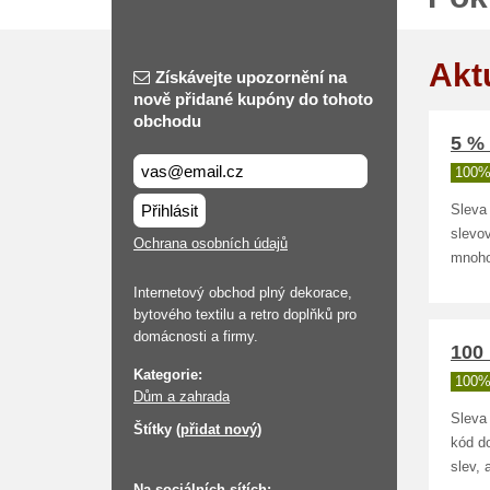
Akt
Získávejte upozornění na
nově přidané kupóny do tohoto
obchodu
5 % 
100%
Přihlásit
Sleva 
slevo
Ochrana osobních údajů
mnoho
Internetový obchod plný dekorace,
bytového textilu a retro doplňků pro
domácnosti a firmy.
100 
Kategorie:
100%
Dům a zahrada
Sleva 
Štítky (
přidat nový
)
kód d
slev,
Na sociálních sítích: