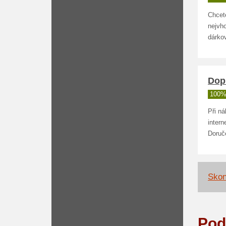
Chcet
nejvh
dárko
Dop
100%
Při n
inter
Doruč
Skon
Pod