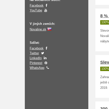
Facebook
YouTube
8 % 
100%
V jiných zemích:
Novaline.sk
Slevo
Noval
nábyte
Sdílet:
Facebook
Twitter
LinkedIn
Sle
Pinterest
WhatsApp
100%
Zahrad
ještě
2019.
300 