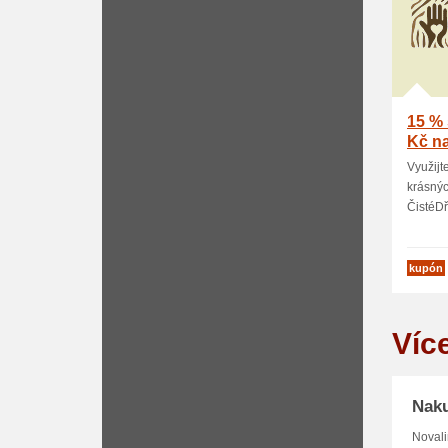
15 % 
Kč na
Využijt
krásný
ČistéDře
kupón
Víc
Naku
Novali