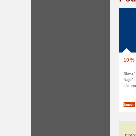
10 % 
Sleva 1
Najděte
nákupní
kupón