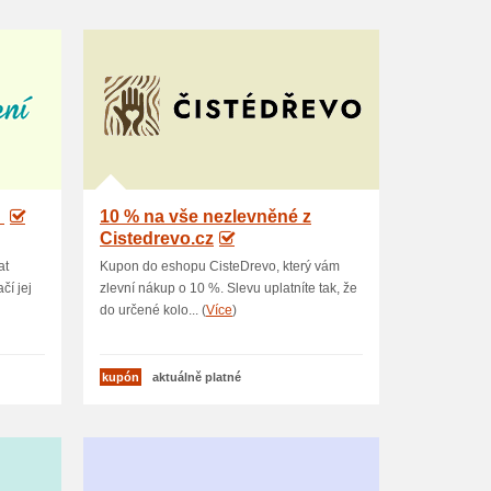
U
10 % na vše nezlevněné z
Cistedrevo.cz
at
Kupon do eshopu CisteDrevo, který vám
čí jej
zlevní nákup o 10 %. Slevu uplatníte tak, že
do určené kolo... (
Více
)
kupón
aktuálně platné