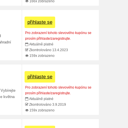
166x zobrazeno
přihlaste se
Pro zobrazení tohoto slevového kupónu se
d
prosím přihlaste/zaregistrujte.
ahradní
Aktuálně platné
Zkontrolováno 13.4.2023
159x zobrazeno
přihlaste se
Pro zobrazení tohoto slevového kupónu se
 Vybírejte
prosím přihlaste/zaregistrujte.
ce května
Aktuálně platné
Zkontrolováno 3.9.2019
159x zobrazeno