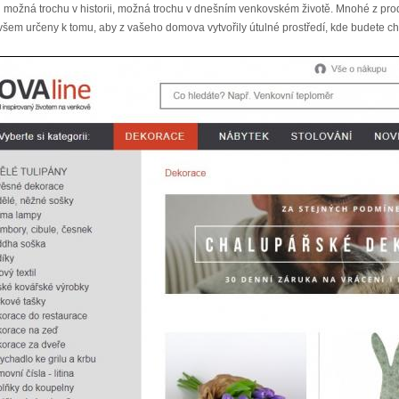
i možná trochu v historii, možná trochu v dnešním venkovském životě. Mnohé z produ
všem určeny k tomu, aby z vašeho domova vytvořily útulné prostředí, kde budete chtít