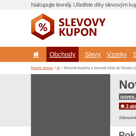
Nakupujte levněji. Ušetřete díky slevovým k
Obchody
Slevy
Vzorky
Hlavní strana
>
N
> Slevové kupóny a slevové kódy do Novex.c
No
novex.
2 akt
Zobrazení
Pok