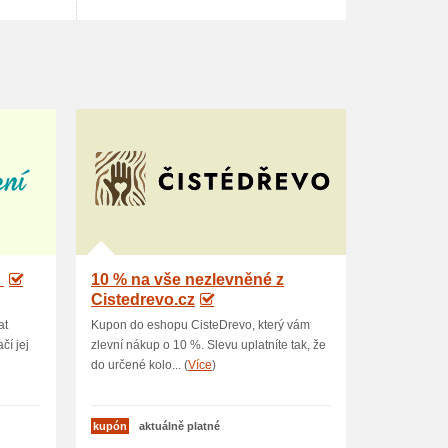
U
10 % na vše nezlevněné z
Cistedrevo.cz
at
Kupon do eshopu CisteDrevo, který vám
čí jej
zlevní nákup o 10 %. Slevu uplatníte tak, že
do určené kolo... (
Více
)
kupón
aktuálně platné