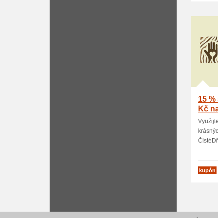
15 % 
Kč na
Využijt
krásný
ČistéDře
kupón