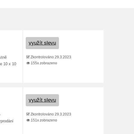
využít slevu
Zkontrolováno 29.3.2023
stně
155x zobrazeno
e 10 x 10
využít slevu
Zkontrolováno 29.3.2023
o
151x zobrazeno
yprodání