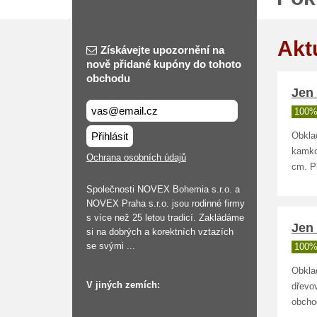
Akt
Získávejte upozornění na
nově přidané kupóny do tohoto
obchodu
Jen
100%
Přihlásit
Obkla
kamko
Ochrana osobních údajů
cm. P
Společnosti NOVEX Bohemia s.r.o. a
NOVEX Praha s.r.o. jsou rodinné firmy
s více než 25 letou tradicí. Zakládáme
Jen 
si na dobrých a korektních vztazích
se svými ...
100%
Obklad
V jiných zemích:
dřevo
obcho