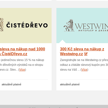
sleva na nákup nad 1000
300 Kč sleva na nákup z
 ČistéDřevo.cz
Westwing.cz
e jedinečnou slevu 15 % na nákup
Zaregistrujte se na Westwing.cz přes
ch dřevěných výrobků na e-shopu
odkaz a získáte slevový kupón pro 3
vo.cz. Slev... (
Více
)
slevu na Váš ... (
Více
)
aktuálně platné
aktuálně platné