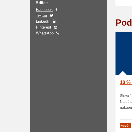
Sdílet:
Facebook
Twitter
Pod
LinkedIn
Pinterest
WhatsApp
10 % 
Sleva 1
Najděte
nákupní
kupón