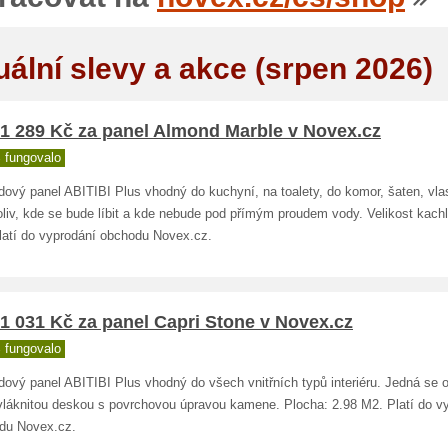
uální slevy a akce (srpen 2026)
 1 289 Kč za panel Almond Marble v Novex.cz
 fungovalo
dový panel ABITIBI Plus vhodný do kuchyní, na toalety, do komor, šaten, vla
liv, kde se bude líbit a kde nebude pod přímým proudem vody. Velikost kachl
latí do vyprodání obchodu Novex.cz.
1 031 Kč za panel Capri Stone v Novex.cz
 fungovalo
ový panel ABITIBI Plus vhodný do všech vnitřních typů interiéru. Jedná se 
vláknitou deskou s povrchovou úpravou kamene. Plocha: 2.98 M2. Platí do v
du Novex.cz.