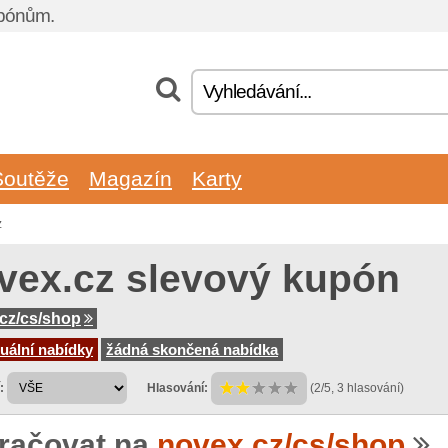
upónům.
Soutěže
Magazín
Karty
z
vex.cz slevový kupón
cz/cs/shop
uální nabídky
žádná skončená nabídka
:
Hlasování:
(2/5, 3 hlasování)
račovat na
novex.cz/cs/shop