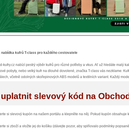
 nabídka kufrů T-class pro každého cestovatele
-kufry.cz nabízí pestrý výběr kufrů pro různé potřeby a vkus. Ať už hledáte malý kabi
ové pobyty, nebo velký kufr na dlouhé dovolené, značka T-class vás nezklame. Kufry
álech, včetně odolných skořepinových ABS modelů a textilních variant. Každý mode
je například snadno vyměnitelná kolečka a servisní zipy pro jednoduchou údržbu.
 uplatnit slevový kód na Obcho
ní doplňky a náhradní díly
 z výhod nákupu na Obchod-kufry.cz je možnost dokoupit originální náhradní díly
iných částí je díky tomu snadná a nemusíte investovat do nového kufru, pokud váš s
erte si slevový kupón na našem portálu a klepněte na něj. Pokud kupón obsahuje 
 z široké nabídky obalů na kufry, které nejen chrání váš kufr před poškozením, ale t
erte si zboží a vložte jej do košíku (dávejte pozor, aby splňovalo podmínky popsan