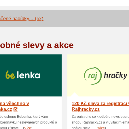
čené nabídky... (5x)
obné slevy a akce
 na všechno v
120 Kč sleva za registraci 
nka.cz
Rajhracky.cz
do eshopu BeLenka, který vám
Zaregistrujte se k odběru newsletteru
objednávku nezlevněných produktů o
shopu Rajhracky.cz a v uvítacím em
evu získáte ... (
Více
)
pošlou slevu. ... (
Více
)