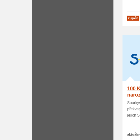
kupón
100 K
naro
Sparky
překvap
jejich S
aktuáln