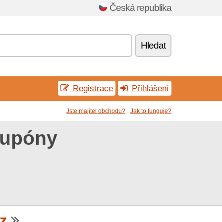
Česká republika
Hledat
Registrace
Přihlášení
Jste majitel obchodu?
Jak to funguje?
kupóny
z