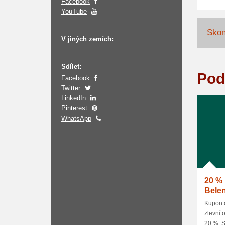
Facebook
YouTube
Skon
V jiných zemích:
Sdílet:
Pod
Facebook
Twitter
LinkedIn
Pinterest
WhatsApp
20 %
Bele
Kupon 
zlevní 
20 %. Sl