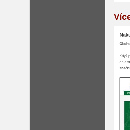
Víc
Naku
Obchod
Když p
oblast
značku