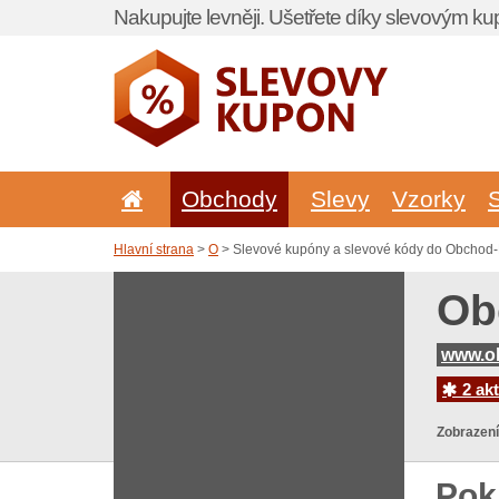
Nakupujte levněji. Ušetřete díky slevovým k
Obchody
Slevy
Vzorky
Hlavní strana
>
O
> Slevové kupóny a slevové kódy do Obchod-K
Ob
www.ob
2 akt
Zobrazení
Pok