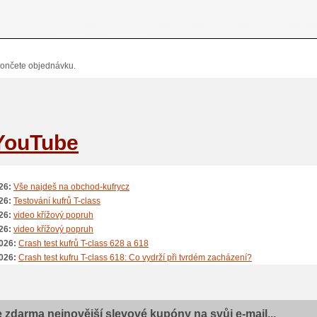
-kufry.cz si zakládá na spokojenosti svých zákazníků. Díky rychlému dodání, sn
 nákupu se můžete spolehnout, že nákup na tomto e-shopu bude vždy bezproblém
hod průměrné hodnocení 4,9, což svědčí o vysoké kvalitě služeb.
hledáte kvalitní, odolné a designově atraktivní kufry za rozumné ceny, je Obchod-k
ončete objednávku.
jícím zákaznickým servisem a pravidelnými slevovými akcemi se vám zde nakupuj
e svět kufrů T-class, které vás budou spolehlivě doprovázet na všech vašich cestác
tivte www.obchod-kufry.cz
YouTube
tivte www.obchod-kufry.cz
26:
Vše najdeš na obchod-kufrycz
26:
Testování kufrů T-class
26:
video křížový popruh
26:
video křížový popruh
026:
Crash test kufrů T-class 628 a 618
026:
Crash test kufru T-class 618: Co vydrží při tvrdém zacházení?
026:
Crash test kufru T-class 628
026:
Jak nastavit TSA zámek u kufrů
26:
video batohy Tclass
e zdarma nejnovější slevové kupóny na svůj e-mail...
26:
Tclass vakuový pytel