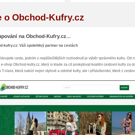
e o Obchod-Kufry.cz
pování na Obchod-Kufry.cz...
-kufry.cz: Váš spolehlivý partner na cestách
lánujete cestu, jedním z nejdůležitějších rozhodnutí je výběr správného kufru. Od 
i e-shop Obchod-kufry.cz, který si klade za cíl poskytovat kvalitní cestovní kufry z
 T-class, která nabízí nejen stylové a odolné kufry, ale i příslušenství, které z cest