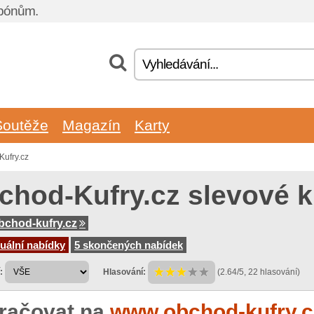
upónům.
Soutěže
Magazín
Karty
ufry.cz
chod-Kufry.cz slevové 
chod-kufry.cz
uální nabídky
5 skončených nabídek
:
Hlasování:
(2.64/5, 22 hlasování)
račovat na
www.obchod-kufry.c