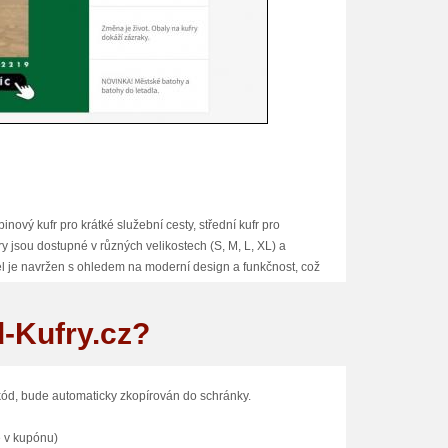
nový kufr pro krátké služební cesty, střední kufr pro
 jsou dostupné v různých velikostech (S, M, L, XL) a
l je navržen s ohledem na moderní design a funkčnost, což
d-Kufry.cz?
 a příslušenství ke kufrům. Výměna opotřebených koleček
távající potřebuje jen drobnou údržbu. Navíc si můžete
kód, bude automaticky zkopírován do schránky.
aké dodají vašim cestám osobitý styl.
é v kupónu)