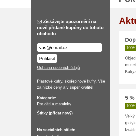
Akt
Získávejte upozornění na
nově přidané kupóny do tohoto
obchodu
Dop
100%
Přihlásit
Objed
muset
Ochrana osobních údajů
Kufry
Plastové kufry, skořepinové kufry. Vše
za nízké ceny a v super kvalitě!
5 % 
Kategorie:
Pro děti a maminky
100%
Štítky (
přidat nový
)
Velký
(polyk
Na sociálních sítích:
kvalit