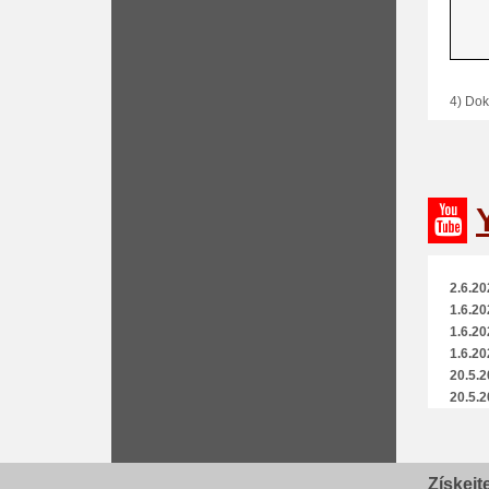
Obchod
dnů od
má obc
Pokud 
4) Dok
vynika
objevt
Navš
Navš
2.6.20
1.6.20
1.6.20
1.6.20
20.5.2
20.5.2
20.5.2
22.4.2
9.4.20
Získejt
1.4.20