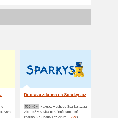
v
Doprava zdarma na Sparkys.cz
 e-
500 Kč +
Nakupte v eshopu Sparkys.cz za
ailu vám
více než 500 Kč a doručení budete mít
zdarma. Na Sparkys.cz vybíra... (
Více
)