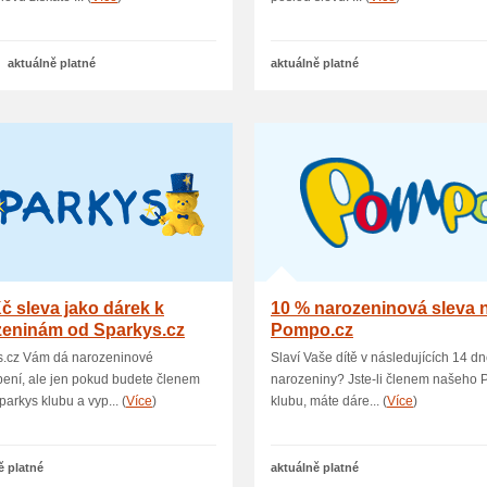
aktuálně platné
aktuálně platné
č sleva jako dárek k
10 % narozeninová sleva 
zeninám od Sparkys.cz
Pompo.cz
s.cz Vám dá narozeninové
Slaví Vaše dítě v následujících 14 d
ení, ale jen pokud budete členem
narozeniny? Jste-li členem našeho
parkys klubu a vyp... (
Více
)
klubu, máte dáre... (
Více
)
ě platné
aktuálně platné