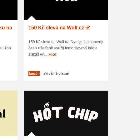
ku na
150 Kč sleva na Wolt.cz
150 Kč sleva na Wolt.cz. Nyní je ten správný
 službu
čas k ušetření! Využij tento slevový kód a
získáš vý... (
Více
)
kupón
aktuálně platné