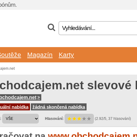
upónům.
Soutěže
Magazín
Karty
ajem.net
chodcajem.net slevové
bchodcajem.net
uální nabídka
žádná skončená nabídka
:
Hlasování:
(2.92/5, 37 hlasování)
račovat na
www.obchodcajem.n