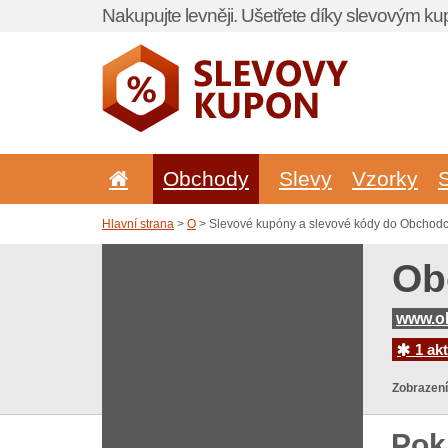
Nakupujte levněji. Ušetřete díky slevovým k
Obchody
Slevy
Vzorky
Hlavní strana
>
O
> Slevové kupóny a slevové kódy do Obchodc
Ob
www.o
1 akt
Zobrazení
Pok