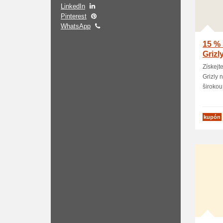
LinkedIn
Pinterest
WhatsApp
15 % 
Grizl
Získejt
Grizly 
širokou 
kupón