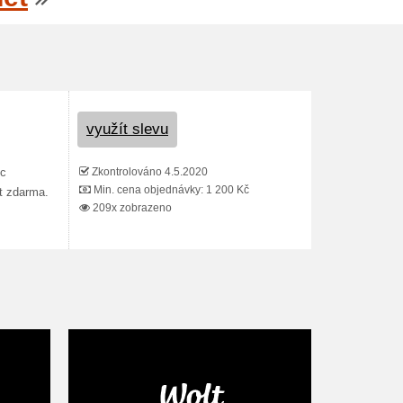
využít slevu
Zkontrolováno 4.5.2020
íc
Min. cena objednávky: 1 200 Kč
t zdarma.
209x zobrazeno