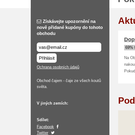
Akt
Získávejte upozornění na
nově přidané kupóny do tohoto
obchodu
Dop
69% 
Přihlásit
Na Ob
nakou
Ochrana osobních údajů
Pokud 
Obchod čajem - čaje ze všech koutů
světa.
Pod
V jiných zemích:
Sdílet:
Facebook
Twitter