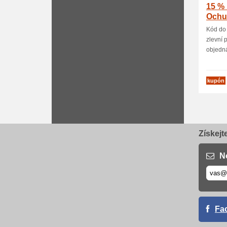
15 % 
Ochu
Kód do
zlevní 
objedná
kupón
Získejt
N
Fa