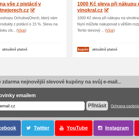
na vše z pistácií v
1000 Kč sleva při nákupu 
tnejorech.cz
vinokral.cz
 eshopu OchutnejOrech, který vám
1000 Kč sleva při nákupu na vinokral
produkty z pistácií o 15 %. Slevu na
Nyní můžete nakupovat s větším roz
vku zís... (
Více
)
Tento slevový ... (
Více
)
aktuálně platné
kupón
aktuálně platné
e zdarma nejnovější slevové kupóny na svůj e-mail...
ovinky emailem
Přihlásit
Ochrana osobní
cebook
Twitter
YouTube
Instagram