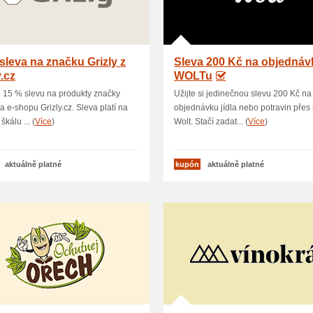
sleva na značku Grizly z
Sleva 200 Kč na objednáv
y.cz
WOLTu
e 15 % slevu na produkty značky
Užijte si jedinečnou slevu 200 Kč na
na e-shopu Grizly.cz. Sleva platí na
objednávku jídla nebo potravin přes
škálu ... (
Více
)
Wolt. Stačí zadat... (
Více
)
aktuálně platné
kupón
aktuálně platné