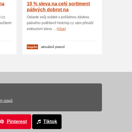
na
10 % sleva na celý sortiment
pálivých dobrot na
Hotchip.cz
.cz.
Oslavte svůj svátek s pořádnou dávkou
počtem!
pálivého potěšení! Hotchip.cz vám přináší
exkluzivní slevu ... (
Více
)
kupón
aktuálně platné
ch údajů
Pinterest
Tiktok