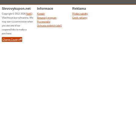
Sleva na zboží z Obu
100% fungovalo
Kupón
Vyberte si cestovní kufr, cest
slevou. Slevu na objednávku z
vložíte slevový kód a potvrdít
ušetříte v internetovém obcho