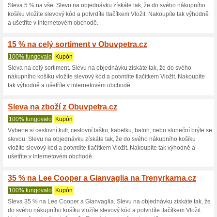
Aktuální slevy a akc
15 % na vše mimo zna
Conti. v Obuvpetra.cz
100% fungovalo
Kupón
Sleva 15 % na vše mimo značk
objednávku získáte tak, že do
potvrdíte tlačítkem Vložit. Na