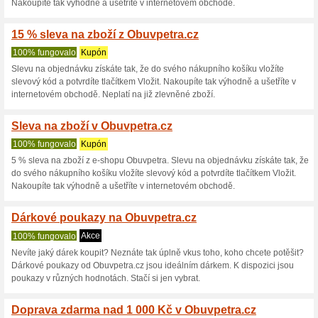
obchodě.
Sleva 5 % na vše v O
100% fungovalo
Kupón
Sleva 5 % na vše. Slevu na ná
opíšete slevový kód a potvrdít
ušetříte v internetovém obcho