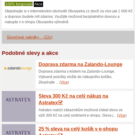
15 % sleva na vše v 
50% fungovalo
Kupón
Sleva 15 % na vše. Slevu na 
košíku vložíte slevový kód a p
a ušetříte v internetovém obc
5 % na vše v Obuvpet
100% fungovalo
Kupón