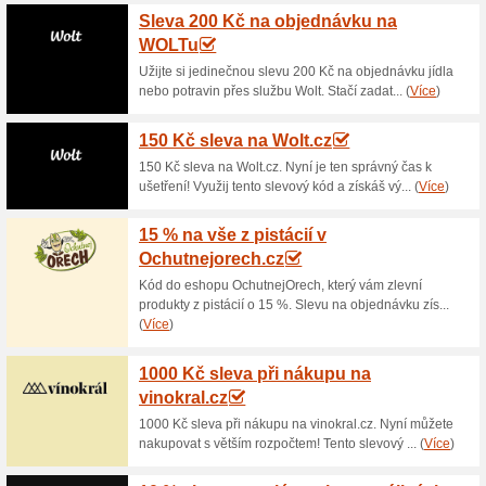
Aktuální slevy a akc
Jen 10 Kč za Havlík T
Opamarket.cz
100% fungovalo
Akce
Barva: výrazně zlatohnědá. K
hrubozrnnou solí. Vůně: pečiv
Chuť: pečivová, charakteristic