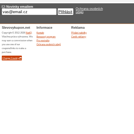
Sleva 
WOLT
Užijte si
nebo potr
150 Kč
150 Kč sl
ušetření! 