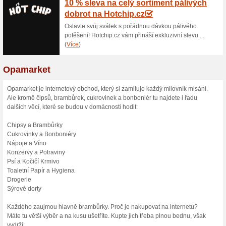
14 Kč za Bertyčky re
Opamarket.cz
100% fungovalo
Akce
Průměrné výživové hodnoty vý
tuky: 22,2 g, z toho nasycené 
cukry: 2,4 g, bílkoviny: 11,4 g, 