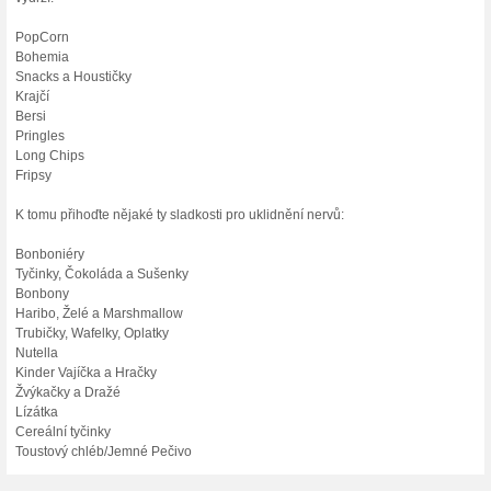
Skončené nabídky... (2x)
Podobné slevy a ak
15 % s
Získejte 
shopu Griz