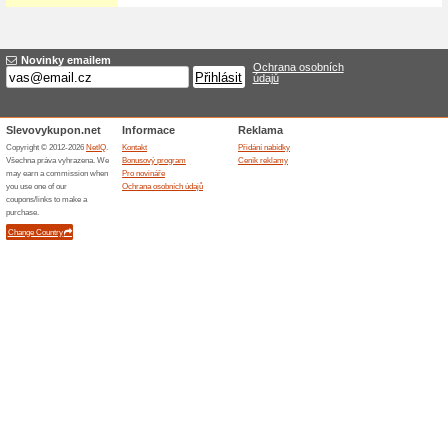
Vánoční baňka se jmé
100% fungovalo
Akce
Vánoční baňka se jménem v e-
plastová baňka s peříčky nebo
mašličku a jakou barvu, pok