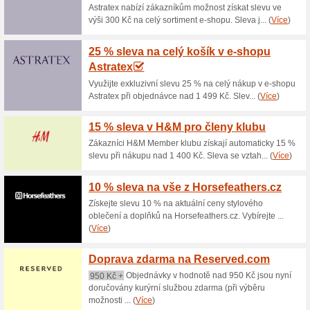
Aktuální slevy a akc
Saténový náramek s f
Originaltricka.cz
100% fungovalo
Akce
Saténový náramek s fotografii 
barvu šňůrky, typ i počet přívě
mm, 16 mm a 20 mm, takže se h