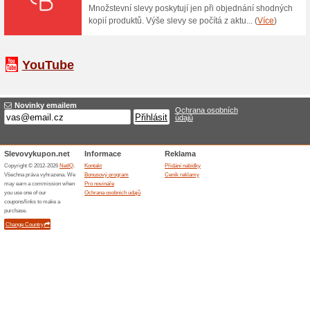
10 % sleva za přihláš
100% fungovalo
Akce
Pokud se na našich stránkách 
výhody současně. 1. vždy se v
pravidelně nabízíme prostředn
okamžitou slevu 10 % na Váš 
Skončené nabídky... (14x)