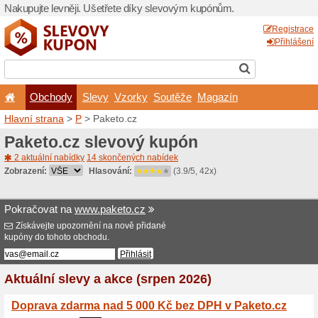
Nakupujte levněji. Ušetřet
Obchody
Slevy
Vz
Hlavní strana
>
P
> Paketo.