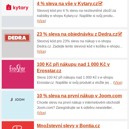
Aktuální slevy a akc
Doprava zdarma nad 
100% fungovalo
Akce
Neradi platíte za dopravu? V
Pokud objednávka přesáhne č
muset platit. Bližší informace