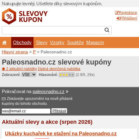
Nakupujte levněji. Ušetřet
Obchody
Slevy
Vz
Hlavní strana
>
P
> Paleos