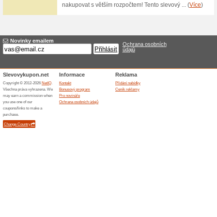
899 Kč za Voňavou k
100% fungovalo
Akce
656 stránek s voňavými recept
recepty přirozeně bezlepkové,
receptů, 144 nízkosacharidov
receptů, 99 receptů bez masa
Podobné slevy a ak