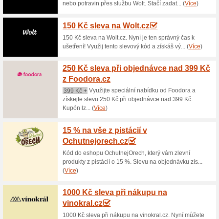
Aktuální slevy a akc
Ukázky kuchařek ke 
100% fungovalo
Zdarma
Kuchařky plné receptů pro Wh
pro vždy problém co vařit! P
stažení zdarma. Více na Pale