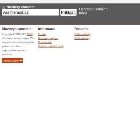
Dárek zdarma od Pec
100% fungovalo
Akce
Chcete dárek? Od internetové
Ke každé objednávce nad 999 
zdarma platí do rozdání nebo
Podobné slevy a ak