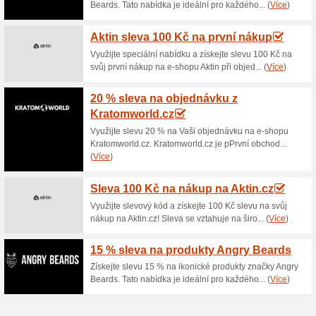
Aktuální slevy a akc
Doprava zdarma nad 
100% fungovalo
Akce
Pokud objednané zboží v int
částku 2 499 Kč, za dopravu n
bezplatné dopravy přes e-sho