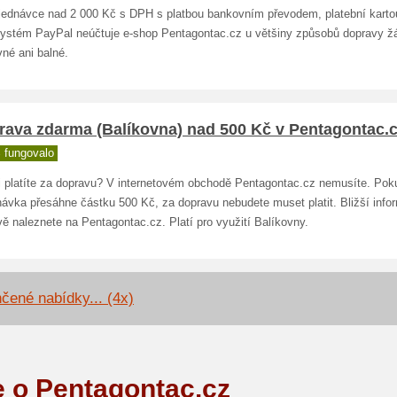
bjednávce nad 2 000 Kč s DPH s platbou bankovním převodem, platební karto
systém PayPal neúčtuje e-shop Pentagontac.cz u většiny způsobů dopravy ž
né ani balné.
rava zdarma (Balíkovna) nad 500 Kč v Pentagontac.
 fungovalo
i platíte za dopravu? V internetovém obchodě Pentagontac.cz nemusíte. Pok
návka přesáhne částku 500 Kč, za dopravu nebudete muset platit. Bližší info
ě naleznete na Pentagontac.cz. Platí pro využití Balíkovny.
čené nabídky... (4x)
e o Pentagontac.cz