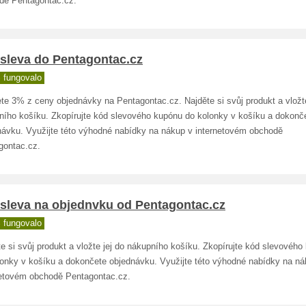
dě Pentagontac.cz.
 sleva do Pentagontac.cz
 fungovalo
te 3% z ceny objednávky na Pentagontac.cz. Najděte si svůj produkt a vložte
ního košíku. Zkopírujte kód slevového kupónu do kolonky v košíku a dokonč
návku. Využijte této výhodné nabídky na nákup v internetovém obchodě
gontac.cz.
 sleva na objednvku od Pentagontac.cz
 fungovalo
e si svůj produkt a vložte jej do nákupního košíku. Zkopírujte kód slevového
lonky v košíku a dokončete objednávku. Využijte této výhodné nabídky na ná
netovém obchodě Pentagontac.cz.