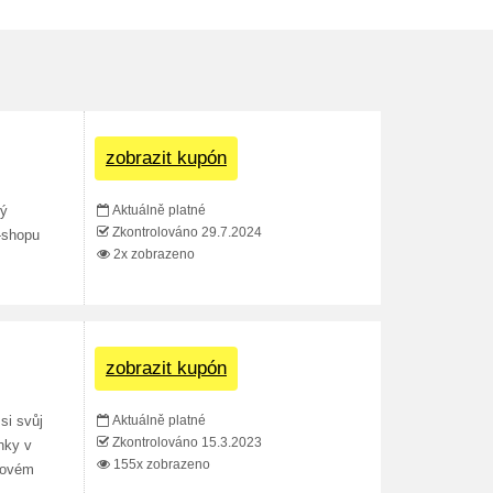
zobrazit kupón
Aktuálně platné
vý
Zkontrolováno 29.7.2024
e-shopu
2x zobrazeno
zobrazit kupón
Aktuálně platné
si svůj
Zkontrolováno 15.3.2023
nky v
155x zobrazeno
etovém