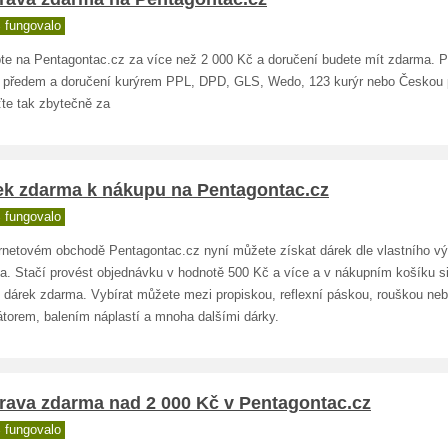
 fungovalo
te na Pentagontac.cz za více než 2 000 Kč a doručení budete mít zdarma. Pla
ě předem a doručení kurýrem PPL, DPD, GLS, Wedo, 123 kurýr nebo Českou 
ťte tak zbytečně za
ek zdarma k nákupu na Pentagontac.cz
 fungovalo
ernetovém obchodě Pentagontac.cz nyní můžete získat dárek dle vlastního v
a. Stačí provést objednávku v hodnotě 500 Kč a více a v nákupním košíku s
t dárek zdarma. Vybírat můžete mezi propiskou, reflexní páskou, rouškou ne
átorem, balením náplastí a mnoha dalšími dárky.
rava zdarma nad 2 000 Kč v Pentagontac.cz
 fungovalo