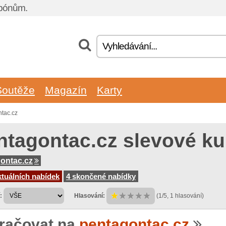
upónům.
Soutěže
Magazín
Karty
tac.cz
ntagontac.cz slevové k
ontac.cz
tuálních nabídek
4 skončené nabídky
:
Hlasování:
(1/5, 1 hlasování)
račovat na
pentagontac.cz