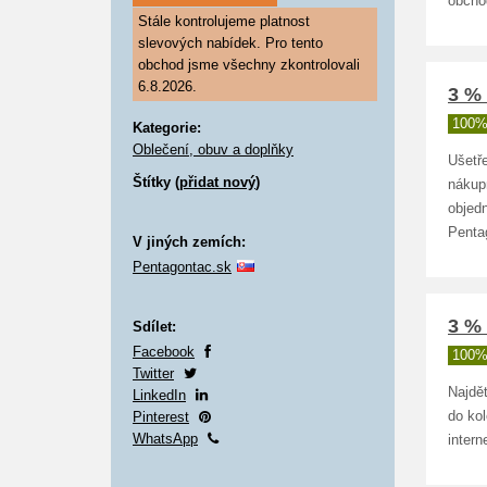
obcho
Stále kontrolujeme platnost
slevových nabídek. Pro tento
obchod jsme všechny zkontrolovali
6.8.2026.
3 %
100%
Kategorie:
Oblečení, obuv a doplňky
Ušetře
Štítky (
přidat nový
)
nákup
objed
Penta
V jiných zemích:
Pentagontac.sk
3 %
Sdílet:
Facebook
100%
Twitter
Najdět
LinkedIn
Pinterest
do ko
WhatsApp
inter