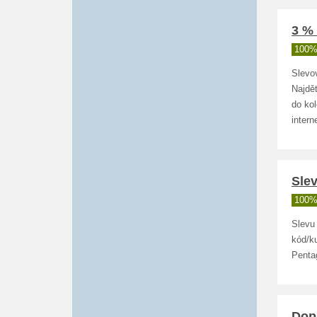
3 %
100%
Slevo
Najdět
do ko
inter
Sle
100%
Slevu
kód/ku
Penta
Dop