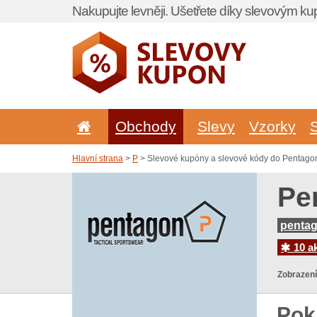
Nakupujte levněji. Ušetřete díky slevovým k
Obchody
Slevy
Vzorky
Hlavní strana
>
P
> Slevové kupóny a slevové kódy do Pentagon
Pe
pentag
10 ak
Zobrazení
Pok