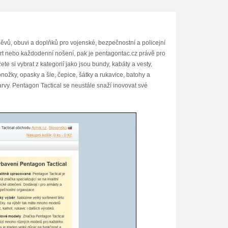
děvů, obuvi a doplňků pro vojenské, bezpečnostní a policejní
port nebo každodenní nošení, pak je pentagontac.cz právě pro
 si vybrat z kategorií jako jsou bundy, kabáty a vesty,
onožky, opasky a šle, čepice, šátky a rukavice, batohy a
arvy. Pentagon Tactical se neustále snaží inovovat své