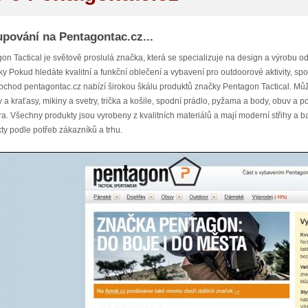
pování na Pentagontac.cz...
on Tactical je světově proslulá značka, která se specializuje na design a výrobu o
ky Pokud hledáte kvalitní a funkční oblečení a vybavení pro outdoorové aktivity, s
bchod pentagontac.cz nabízí širokou škálu produktů značky Pentagon Tactical. Můžete
y a kraťasy, mikiny a svetry, trička a košile, spodní prádlo, pyžama a body, obuv a p
a. Všechny produkty jsou vyrobeny z kvalitních materiálů a mají moderní střihy a b
ty podle potřeb zákazníků a trhu.