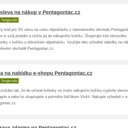
 sleva na nákup v Pentagontac.cz
 fungovalo
vý kód pro 3% slevu na celou objednávku z internetového obchodu Pentagont
e si svůj produkt a vložte jej do nákupního košíku. Zkopírujte kód slevového
lonky v košíku a dokončete objednávku. Využijte této výhodné nabídky na ná
netovém obchodě Pentagontac.cz.
va na nabídku e-shopu Pentagontac.cz
 fungovalo
 získáte tak, že do určené kolonky ve svém nákupním košíku vyplníte slevo
pón a nebo ho zkopírujete a potvrdíte tlačítkem Vložit. Nakupte výhodně v 
gontac.cz.
rava zdarma na Pentagontac.cz