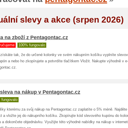
uální slevy a akce (srpen 2026)
a na zboží z Pentagontac.cz
ručujeme
100% fungovalo
 získáte tak, že do určené kolonky ve svém nákupním košíku vyplníte slevo
pón a nebo ho zkopírujete a potvrdíte tlačítkem Vložit. Nakupte výhodně v 
gontac.cz.
 sleva na nákup v Pentagontac.cz
 fungovalo
díky kterému za svůj nákup na Pentagontac.cz zaplatíte o 5% méně. Najděte 
t a vložte jej do nákupního košíku. Zkopírujte kód slevového kupónu do kolo
u a dokončete objednávku. Využijte této výhodné nabídky na nákup v intern