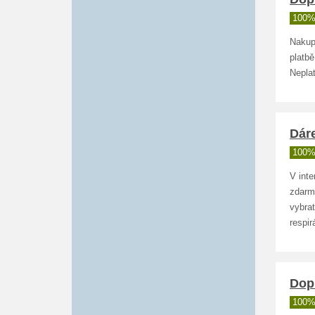
100%
Nakup
platb
Nepla
Dár
100%
V int
zdarm
vybra
respir
Dop
100%