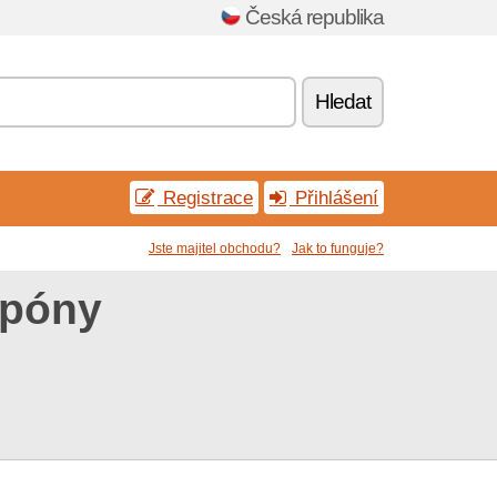
Česká republika
Hledat
Registrace
Přihlášení
Jste majitel obchodu?
Jak to funguje?
upóny