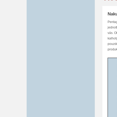
Naku
Pentag
jednot
vás. O
kalhot
pouzdr
produk