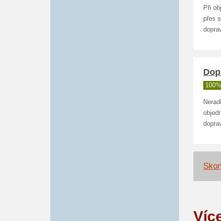
Při o
přes 
doprav
Dop
100%
Nerad
objed
doprav
Skon
Víc