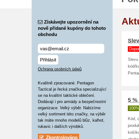
Akt
Získávejte upozornění na
nově přidané kupóny do tohoto
obchodu
Slev
Dopo
Přihlásit
Slevu
kód/ku
Ochrana osobních údajů
Penta
Kvalitně zpracované. Pentagon
Tactical je řecká značka specializující
se na kvalitní taktické oblečení.
5 %
Dodávají i pro armády a bezpečnostní
organizace. Velký výběr. Nabízíme
100%
velký sortiment této značky, na výběr
Kód, 
tak máte mnoho modelů blůz, kalhot,
produk
rukavic i dalších výrobků.
košík
Zkontrolováno