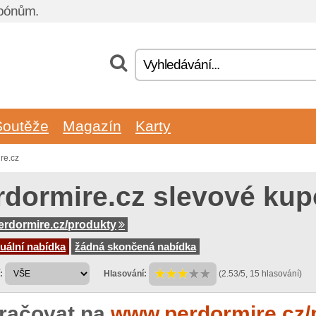
upónům.
Soutěže
Magazín
Karty
re.cz
rdormire.cz slevové ku
rdormire.cz/produkty
uální nabídka
žádná skončená nabídka
:
Hlasování:
(2.53/5, 15 hlasování)
račovat na
www.perdormire.cz/