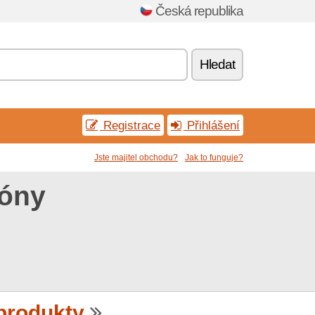
Česká republika
Hledat
Registrace
Přihlášení
Jste majitel obchodu?
Jak to funguje?
póny
produkty