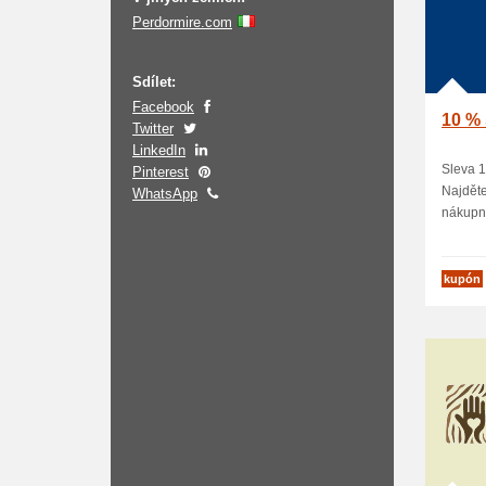
Perdormire.com
Sdílet:
Facebook
10 % 
Twitter
LinkedIn
Sleva 1
Pinterest
Najděte
WhatsApp
nákupní
kupón