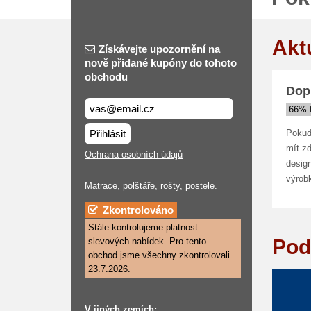
Akt
Získávejte upozornění na
nově přidané kupóny do tohoto
obchodu
Dop
66% 
Přihlásit
Pokud
mít z
Ochrana osobních údajů
design
výrob
Matrace, polštáře, rošty, postele.
Zkontrolováno
Stále kontrolujeme platnost
Pod
slevových nabídek. Pro tento
obchod jsme všechny zkontrolovali
23.7.2026.
V jiných zemích: