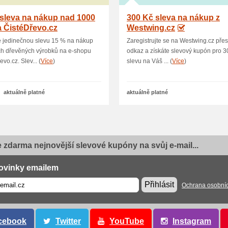
sleva na nákup nad 1000
300 Kč sleva na nákup z
 ČistéDřevo.cz
Westwing.cz
e jedinečnou slevu 15 % na nákup
Zaregistrujte se na Westwing.cz přes
ch dřevěných výrobků na e-shopu
odkaz a získáte slevový kupón pro 3
vo.cz. Slev... (
Více
)
slevu na Váš ... (
Více
)
aktuálně platné
aktuálně platné
e zdarma nejnovější slevové kupóny na svůj e-mail...
ovinky emailem
Přihlásit
Ochrana osobní
cebook
Twitter
YouTube
Instagram