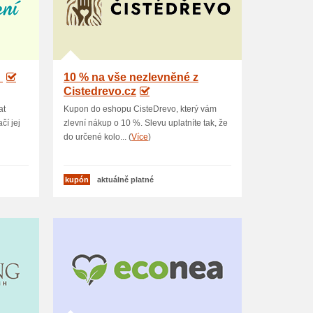
U
10 % na vše nezlevněné z
Cistedrevo.cz
at
Kupon do eshopu CisteDrevo, který vám
čí jej
zlevní nákup o 10 %. Slevu uplatníte tak, že
do určené kolo... (
Více
)
kupón
aktuálně platné