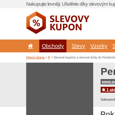
Nakupujte levněji. Ušetřete díky slevovým k
Obchody
Slevy
Vzorky
Hlavní strana
>
P
> Slevové kupóny a slevové kódy do Perdormi
Pe
www.pe
1 akt
Zobrazení
Pok