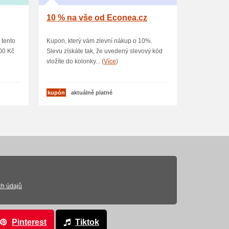
10 % na vše od Econea.cz
 tento
Kupon, který vám zlevní nákup o 10%.
00 Kč
Slevu získáte tak, že uvedený slevový kód
vložíte do kolonky... (
Více
)
kupón
aktuálně platné
ch údajů
Pinterest
Tiktok