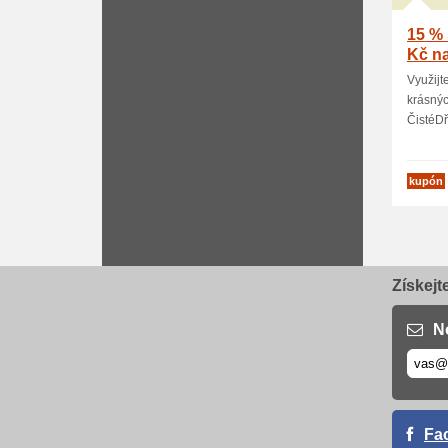
15 % 
Kč na
Využijt
krásný
ČistéDře
kupón
Získejt
N
Fa