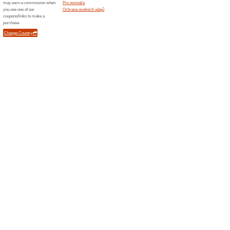
Podobné slevy a ak
10 % s
Sleva 10 
produkt a
15 % 
15 % SLE