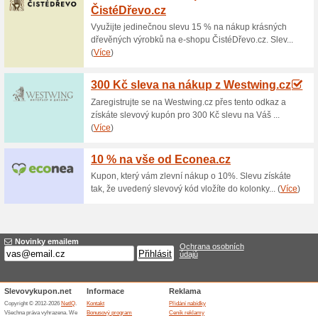
Aktuální slevy a akc
Pronájem skladů v Pr
63% fungovalo
Akce
Osobní skladovací kóje - pron
24/7, od 500 Kč/měsíc, s osobn
m2 až po prostor, který pojme