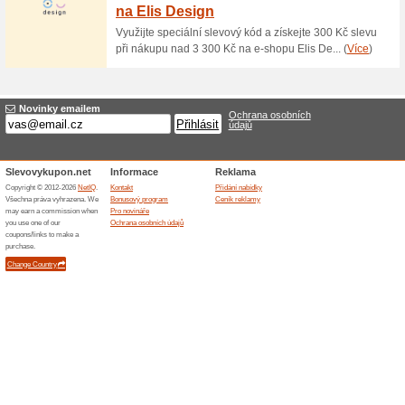
10 % sleva na organiz
L
100% fungovalo
Akce
Organizér Softshell Black s p
slevou. Zpevněné dno. Uvnitř 
snadno a bezpečně můžete post
Skončené nabídky... (1x)