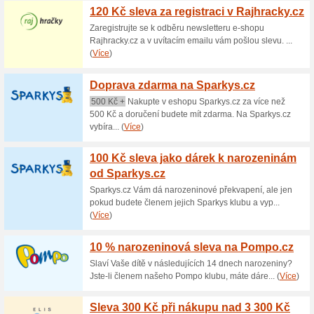
Aktuální slevy a akc
Doprava zdarma nad 
100% fungovalo
Akce
Nakupování online v obchodě 
nákupech nad 3 000 Kč jsou 
Neplaťte tak zbytečně poštovn