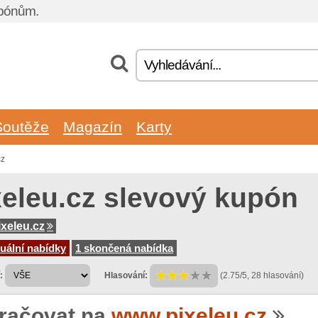
upónům.
Soutěže
Magazín
Karty
cz
xeleu.cz slevový kupón
xeleu.cz
uální nabídky
1 skončená nabídka
:
Hlasování:
(2.75/5, 28 hlasování)
račovat na
www.pixeleu.cz