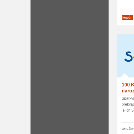
kupón
100 K
naro
Sparky
překvap
jejich S
aktuáln