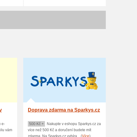
v
Doprava zdarma na Sparkys.cz
 e-
500 Kč +
Nakupte v eshopu Sparkys.cz za
ailu vám
více než 500 Kč a doručení budete mít
zdarma. Na Sparkys.cz vybíra... (
Více
)