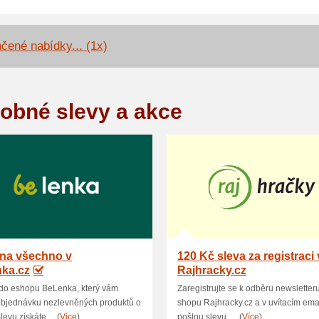
čené nabídky... (1x)
obné slevy a akce
 na všechno v
120 Kč sleva za registraci 
nka.cz
Rajhracky.cz
do eshopu BeLenka, který vám
Zaregistrujte se k odběru newsletteru
objednávku nezlevněných produktů o
shopu Rajhracky.cz a v uvítacím em
evu získáte ... (
Více
)
pošlou slevu. ... (
Více
)