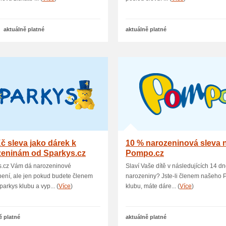
aktuálně platné
aktuálně platné
č sleva jako dárek k
10 % narozeninová sleva 
zeninám od Sparkys.cz
Pompo.cz
s.cz Vám dá narozeninové
Slaví Vaše dítě v následujících 14 d
ení, ale jen pokud budete členem
narozeniny? Jste-li členem našeho
parkys klubu a vyp... (
Více
)
klubu, máte dáre... (
Více
)
ě platné
aktuálně platné