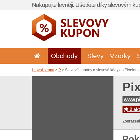
Nakupujte levněji. Ušetřete díky slevovým k
Obchody
Slevy
Vzorky
Hlavní strana
>
P
> Slevové kupóny a slevové kódy do Pixeleu.
Pi
www.pi
2 akt
Zobrazení
Pok