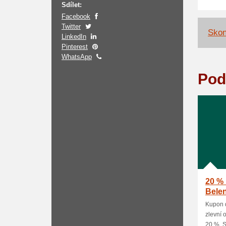
Sdílet:
Facebook
Twitter
Skon
LinkedIn
Pinterest
WhatsApp
Pod
20 %
Bele
Kupon 
zlevní 
20 %. Sl