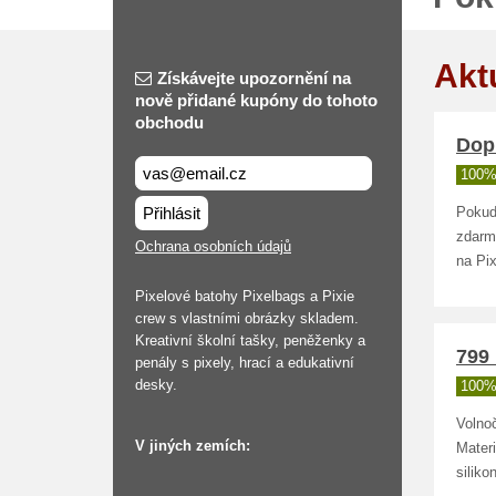
Akt
Získávejte upozornění na
nově přidané kupóny do tohoto
obchodu
Dop
100%
Přihlásit
Pokud
zdarm
Ochrana osobních údajů
na Pix
Pixelové batohy Pixelbags a Pixie
crew s vlastními obrázky skladem.
Kreativní školní tašky, peněženky a
799 
penály s pixely, hrací a edukativní
desky.
100%
Volno
V jiných zemích:
Materi
siliko