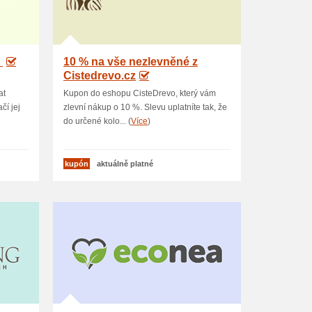
U
10 % na vše nezlevněné z
Cistedrevo.cz
at
Kupon do eshopu CisteDrevo, který vám
čí jej
zlevní nákup o 10 %. Slevu uplatníte tak, že
do určené kolo... (
Více
)
kupón
aktuálně platné