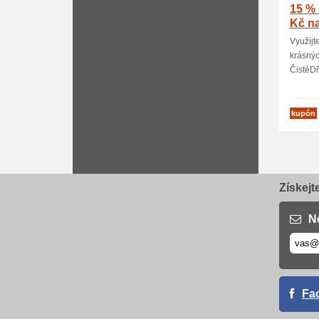
15 % 
Kč na
Využijt
krásný
ČistéDře
kupón
Získejt
N
Fa