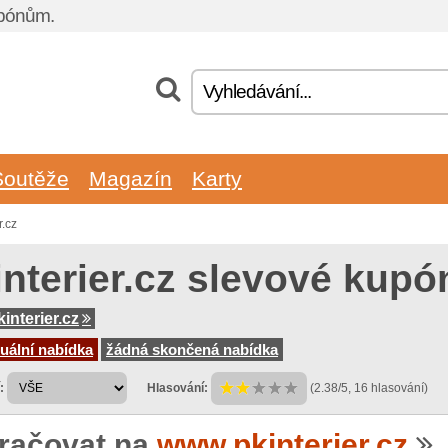
upónům.
Soutěže
Magazín
Karty
r.cz
interier.cz slevové kupó
interier.cz
uální nabídka
žádná skončená nabídka
:
Hlasování:
(2.38/5, 16 hlasování)
račovat na
www.pkinterier.cz