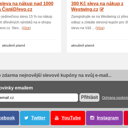
sleva na nákup nad 1000
300 Kč sleva na nákup z
 ČistéDřevo.cz
Westwing.cz
e jedinečnou slevu 15 % na nákup
Zaregistrujte se na Westwing.cz přes
ch dřevěných výrobků na e-shopu
odkaz a získáte slevový kupón pro 3
vo.cz. Slev... (
Více
)
slevu na Váš ... (
Více
)
aktuálně platné
aktuálně platné
e zdarma nejnovější slevové kupóny na svůj e-mail...
ovinky emailem
Přihlásit
Ochrana osobní
cebook
Twitter
YouTube
Instagram