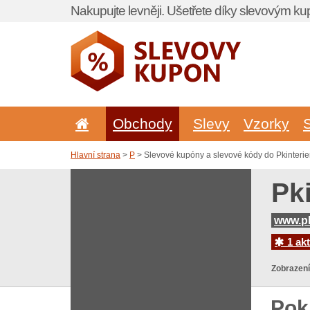
Nakupujte levněji. Ušetřete díky slevovým k
Obchody
Slevy
Vzorky
Hlavní strana
>
P
> Slevové kupóny a slevové kódy do Pkinterie
Pk
www.pk
1 akt
Zobrazení
Pok