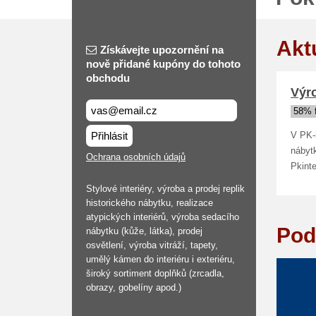
Akt
Získávejte upozornění na
nově přidané kupóny do tohoto
obchodu
Výro
58% 
Přihlásit
V PK-i
nábytk
Ochrana osobních údajů
Pkinte
Stylové interiéry, výroba a prodej replik
historického nábytku, realizace
atypických interiérů, výroba sedacího
Pod
nábytku (kůže, látka), prodej
osvětlení, výroba vitráží, tapety,
umělý kámen do interiéru i exteriéru,
široký sortiment doplňků (zrcadla,
obrazy, gobelíny apod.)