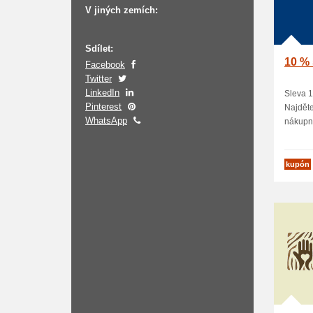
V jiných zemích:
Sdílet:
10 % 
Facebook
Twitter
LinkedIn
Sleva 1
Pinterest
Najděte
WhatsApp
nákupní
kupón