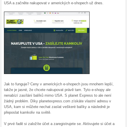
Aktuální slevy a akc
Získejte měsíční Pré
100% fungovalo
Kupón
Chcete si nechat poslat balík
jiného koutu světa? Využijte 
na celý měsíc zdarma, díky n