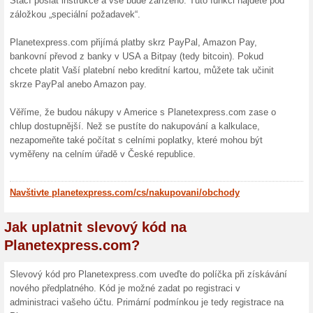
balík zaslat.
Více o Planetexp
Nakupování na Planetexpr
Chtěli byste nakupovat na i
administrace, která vás čeká
Planetexpress.com vám s tí