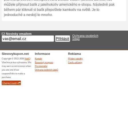
Jak to funguje? Ceny v ame
takže je jasné, že chcete n
nenabízí zasílání balíků mi
žádný problém. Díky planete