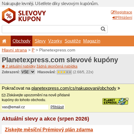
Nakupujte levněji. Ušetřet
Obchody
Slevy
Vz
Hlavní strana
>
P
> Planet