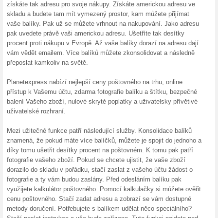
Asistovaný nákup s 
100% fungovalo
Akce
Můžete narazit na situaci, kdy
jsou vydány americkou bankou
nákupu právě pro Vás. Stačí s
nákup“ vyplnit formulář s poža
hodnotě nákupu. O vše se už 
doručí na Vaši adresu v Plane