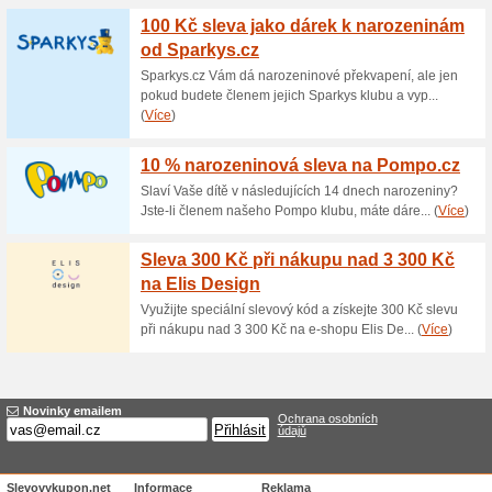
Aktuální slevy a akc
490 Kč za hrad z pís
75% fungovalo
Akce
Kolekce PLAYMOBIL Sand (hrač
Kbelíček s doplňky na pískoviš
vyprodání zásob nebo odvolán