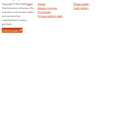
Podobné slevy a ak
20 % n
Kupon do
objednáv
získáte ...
120 Kč