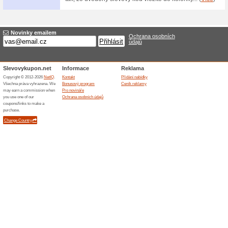
Sleva na čistící zonu 
100% fungovalo
Akce
čistící zona Capri 2011 07 - č
Celková váha 1880 g/m2 ± 7.
10.4 mm ± 7.5 %. Více o produ
Skončené nabídky... (11x)