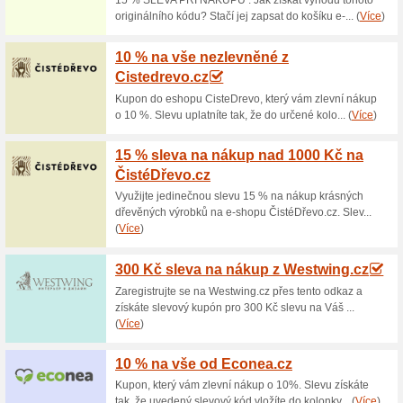
Aktuální slevy a akc
Doprava zdarma nad 7
100% fungovalo
Akce
Nakupování online v obchodě 
nákupech nad 7 500 Kč jsou 
Neplaťte tak zbytečně poštovn