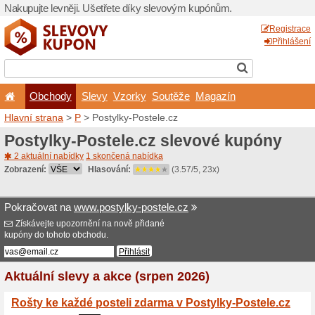
Nakupujte levněji. Ušetřet
Obchody
Slevy
Vz
Hlavní strana
>
P
> Postylk