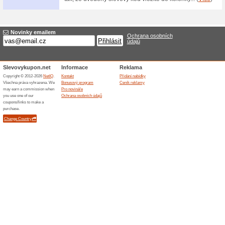
Nákup na splátky v e
100% fungovalo
Akce
Internetový obchod Postylky
splátky - platba pomocí úvěru 
o platbě pomocí splátek klikn
Skončené nabídky... (1x)