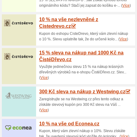
Aktuální slevy a akc
Rošty ke každé poste
100% fungovalo
Akce
Obchod Postylky-Postele se sp
postelí pro dospělé, matrací, 
dostanete zdarma rošt. Platí 