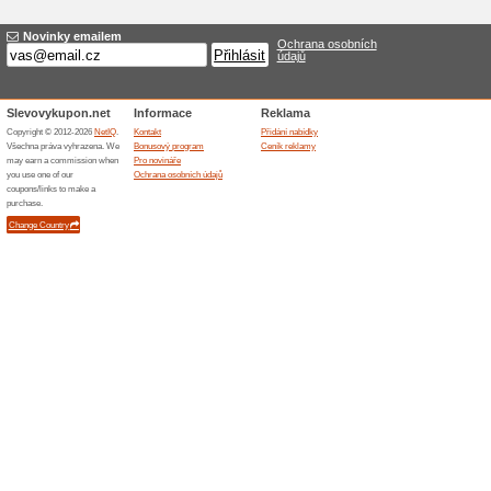
Balíček školních pot
100% fungovalo
Akce
K nákupu nad 1 700 Kč dostan
125 Kč. Balíček obsahuje: past
voskovky. Dárek zdarma platí 
Podobné slevy a ak