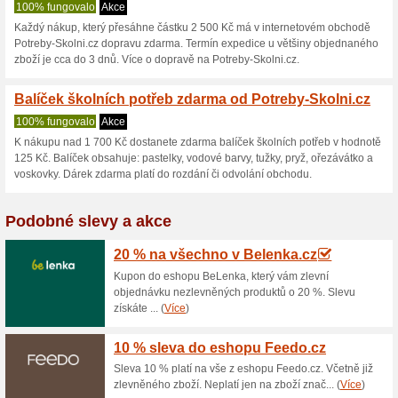
Potreby-Skolni
2 aktuální nabídky
žádná sko
Zobrazení:
Hlasován
Pokračovat na
potreby-sko
Získávejte upozornění na no
kupóny do tohoto obchodu.
Př