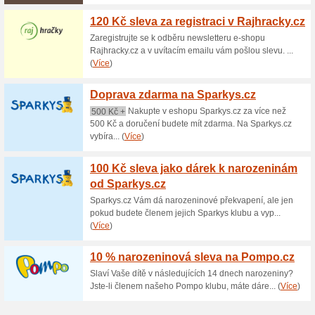
Aktuální slevy a akc
Doprava zdarma nad 2
100% fungovalo
Akce
Každý nákup, který přesáhne 
Potreby-Skolni.cz dopravu zd
zboží je cca do 3 dnů. Více o