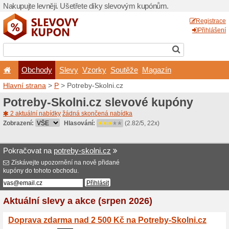
Nakupujte levněji. Ušetřet
Obchody
Slevy
Vz
Hlavní strana
>
P
> Potreby