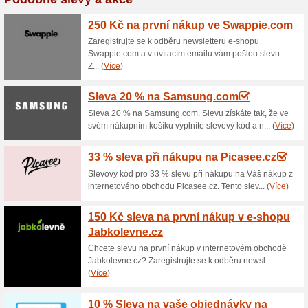
Aktuální slevy a akc
Doprava zdarma nad 
100% fungovalo
Akce
Nakupování online v obchodě
nákupech nad 2 000 Kč jsou 
Neplaťte tak zbytečně poštovn