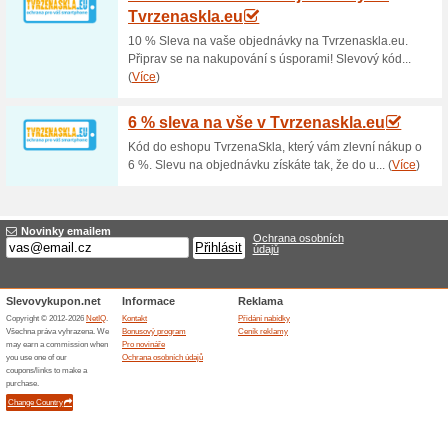
100 Kč sleva za regis
100% fungovalo
Akce
Zaregistrujte se k odběru new
emailu vám pošlou slevu. Záro
nejnovějších trendech, novýc
Powercube.
Dárkové poukazy od