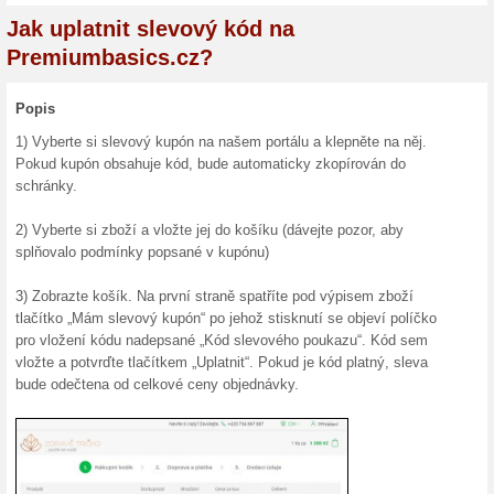
Doprava 
Vybrané 
Zkopírujte 
Sleva 
Astrat
Astratex 
výši 300 