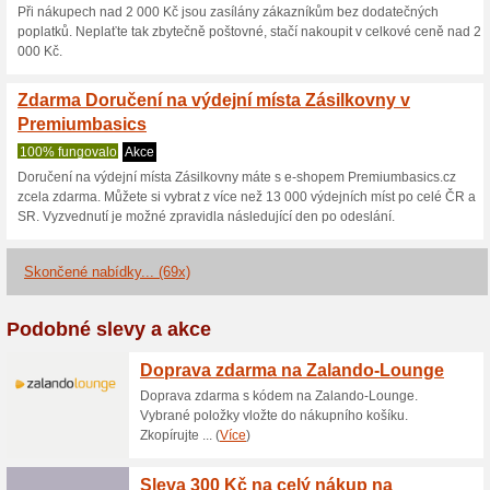
Aktuální slevy a akc
1+1 zdarma na Premi
100% fungovalo
Kupón
Pořiďte si alespoň 2 libovoln
objednávku + dopravu zdarma
klikněte na tlačítko níže a sle