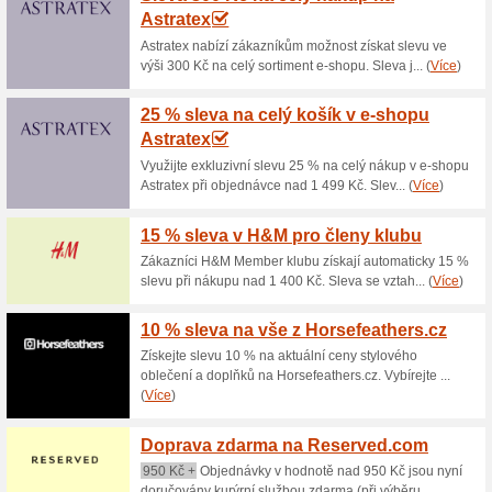
10 % sleva na vše v 
100% fungovalo
Kupón
Kód do eshopu PremiumBasics,
objednávku získáte tak, že d
vyplníte slevový kód/kupón a n
15 % sleva na vše v 
Kupón