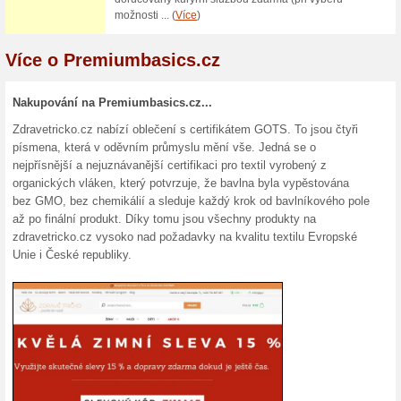
Sleva -15 % na vše v Premiu
získáte tak, že do svého nákup
tlačítkem Vložit. Nakoupíte ta
Doprava (doručení na
Premiumbasics.cz
100% fungovalo
Akce
Nakupování online v obchodě