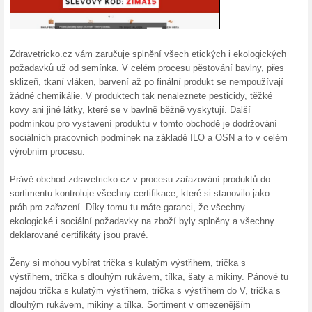
Při nákupech nad 2 000 Kč j
poplatků. Neplaťte tak zbyteč
000 Kč.
Zdarma Doručení na v
Premiumbasics
100% fungovalo
Akce
Doručení na výdejní místa Zá