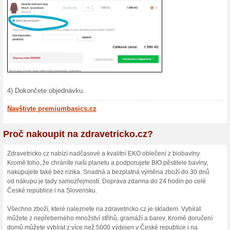
25 % s
Astrat
Využijte 
Astratex 
15 % s
Zákazníc
slevu při