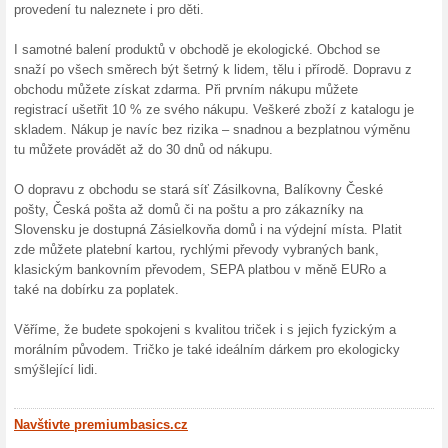
zcela zdarma. Můžete si vybra
SR. Vyzvednutí je možné zprav
Skončené nabídky... (69x)
Podobné slevy a ak
Dopra