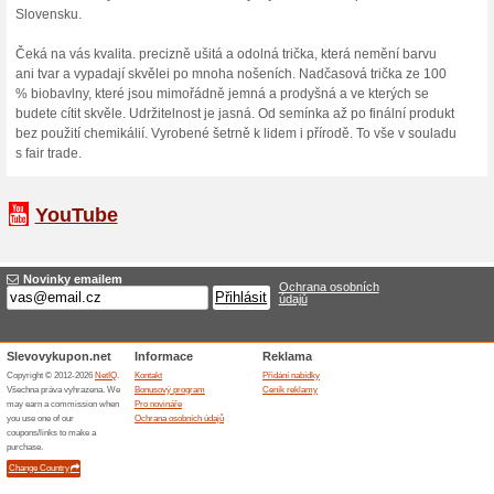
10 % s
Získejte 
oblečení 
(
Více
)
Dopra
950 Kč +
doručován