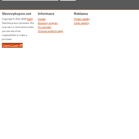
Skončené nabídky... (1x)
Podobné slevy a ak
20 % s
Nakupte 
sortiment