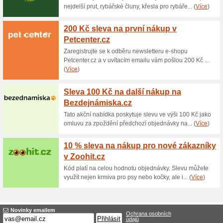
Aktuální slevy a akc
2 242 Kč za karbidov
100% fungovalo
Akce
Má vysokou svítivost, a je tém
stanování, trempování, ale tř
karbidová lampa vyvinuta pro p
držáku, umístit i na přilbu.