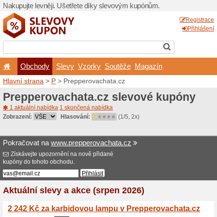
Nakupujte levněji. Ušetřet
Obchody
Slevy
Vz
Hlavní strana
>
P
> Preppe