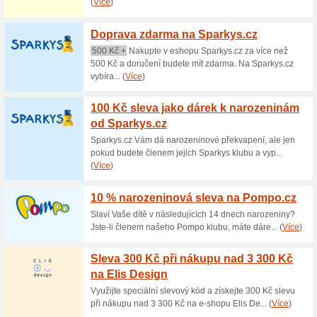
Aktuální slevy a akc
Jen 500 Kč za plenk
100% fungovalo
Akce
Dvoupatrový dort laděný do 
(Pampers premium care, vel. M
měkké textilní botičky pro nej