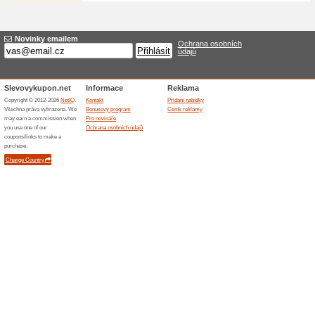
Jen 320 Kč za šaty na
100% fungovalo
Akce
Bílé tylové šatičky na křtiny 
320 Kč. Kulatý výstřih, snadné
určeny pro nejmenší holčičky.
Podobné slevy a ak