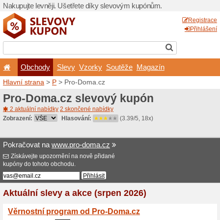
Nakupujte levněji. Ušetřet
Obchody
Slevy
Vz
Hlavní strana
>
P
> Pro-Do