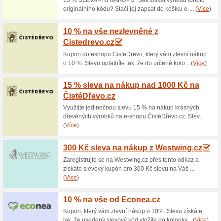
Aktuální slevy a akc
Věrnostní program o
100% fungovalo
Akce
Za každý nákup v jakékoliv 
registrovaný zákazník body, kt
bodů je závislý na ceně objed