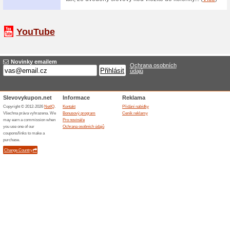
Sleva na Prkno netř
100% fungovalo
Akce
Prkno netříděné impregnovan
slevou. Stavební prkna jsou vh
nábytkářské práce. Více v e-
Skončené nabídky... (2x)