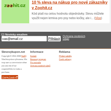
Akční nabídky na Pro
100% fungovalo
Akce
V e-shopu Pro-Outdoor.cz koup
vyprodání zásob například výh
Travellunch TĚSTOVINY SICIL
kvalitní vegetariánskou turis
se zeleninou a olivami v jedné