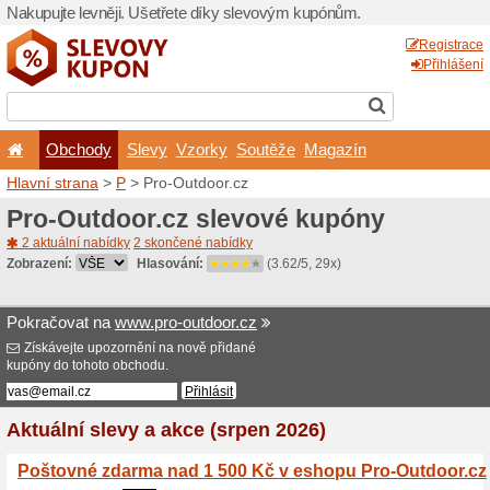
Nakupujte levněji. Ušetřet
Obchody
Slevy
Vz
Hlavní strana
>
P
> Pro-Out