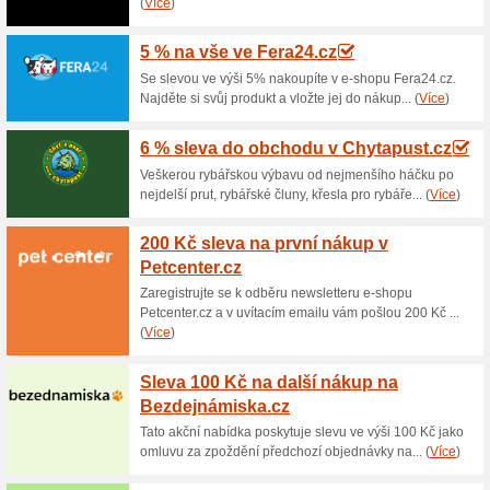
Aktuální slevy a akc
Poštovné zdarma nad
100% fungovalo
Akce
Nakupte v eshopu Pro-Outdoor
zdarma. Při platbě převodem 
slevu 30 Kč z poštovného. Na
nakoupit!