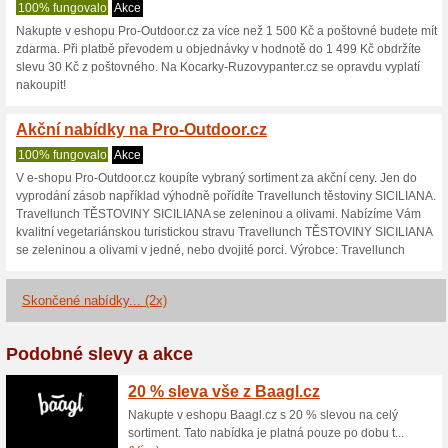
Pro-Outdoor.cz
2 aktuální nabídky
2 skončen
Zobrazení:
Hlasován
Pokračovat na
www.pro-ou
Získávejte upozornění na no
kupóny do tohoto obchodu.
Př