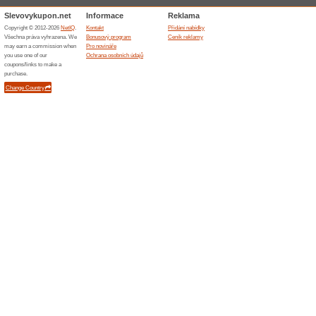
Skončené nabídky... (1x)
Podobné slevy a ak
Dopra
Doprava 
Vybrané 
Zkopírujte 