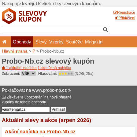
Nakupujte levněji. Ušetřet
Obchody
Slevy
Vz
Hlavní strana
>
P
> Probo-