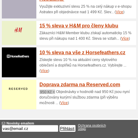
Aktuální slevy a akc
Akční nabídka na Pr
100% fungovalo
Akce
Na Probo-Nb.cz koupíte vybran
obchodě Probo-Nb.cz naleznete
hasiče. Mrkněte, které zboží ma