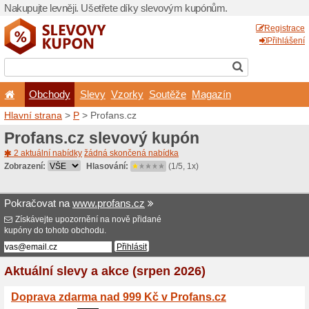
Nakupujte levněji. Ušetřet
Obchody
Slevy
Vz
Hlavní strana
>
P
> Profans