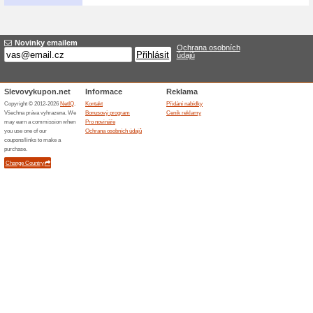
Možný zdarma osobní
Profinaradi.com
100% fungovalo
Akce
Zboží objednané v internetov
vyzvednout. Adresa: Happy to
Bližší informace o dopravě na