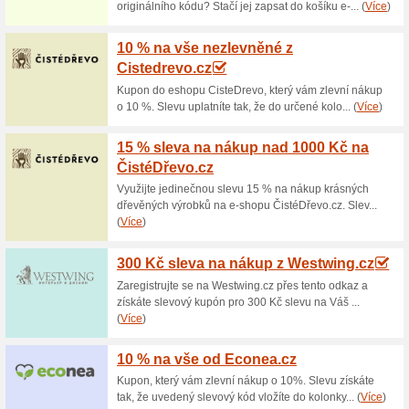
Aktuální slevy a akc
GARDENA AKU se slev
80% fungovalo
Kupón
Využijte časově omezenou akci
akumulátorové výrobky GARDE
kód a na objednávku dostanete
nákup v internetovém obchodě