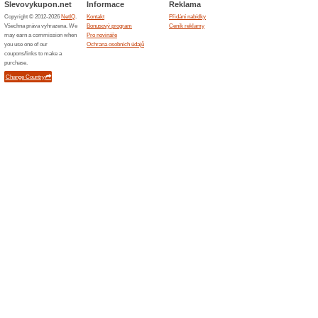
Skončené nabídky... (10x)
Podobné slevy a ak
100 Kč
Aktin.
1 000 Kč