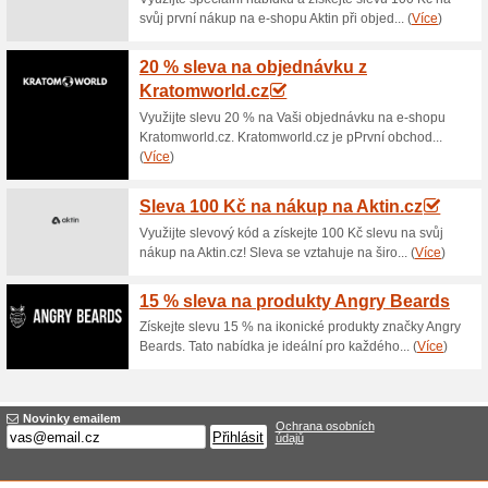
Aktuální slevy a akc
Přenosný inhalátor 
Akce
Přenosný ultrazvukový osobní
dolních i horních cest dýchac
cenu. Využijte tak tuto akční n