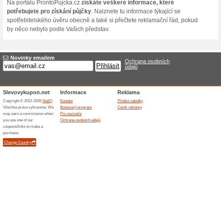
co víte, že jen tak brzo ne
jiného než si půjčit peníze 
proto a volte spolehlivou kv