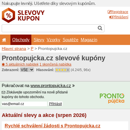
Nakupujte levněji. Ušetřet
Obchody
Slevy
Vz
Hlavní strana
>
P
> Prontop