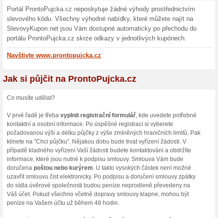
Skončené nabídky... (1x)
Více o Prontopujc
Nakupování na Prontopujck
Překvapily Vás nečekané vý