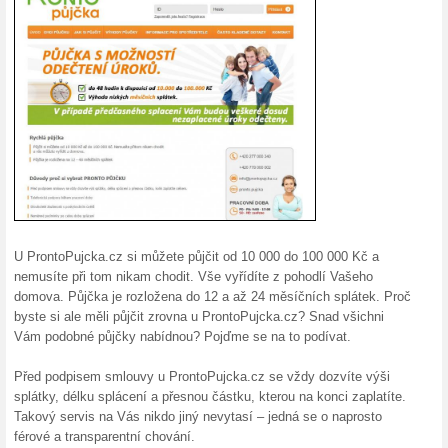
Schválení půjčky bez 
100% fungovalo
Akce
S Prontopujcka.cz nemusíte hle
Nemusíte dokládat výši svého
použití poskytnutých finančníc
Půjčka až 100 000 Kč