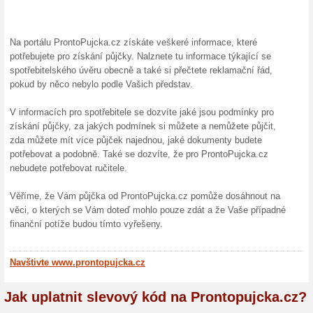
celou částku i s poplatkem jak
splátku, která je po celou dob
Možnost předčasného
100% fungovalo
Akce
S Prontopujcka.cz máte možno
splatit půjčku předčasně bez s
souladu se zákonem č. 257/201