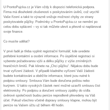
100% fungovalo
Akce
Vyberte v Prontopujcka.cz pož
je 10 000 Kč a maximální 100
Bližší informace na Prontopuj
Výhoda splácení v mě
Prontopujcka.cz
100% fungovalo
Akce
Výhoda splácení v měsíčních 