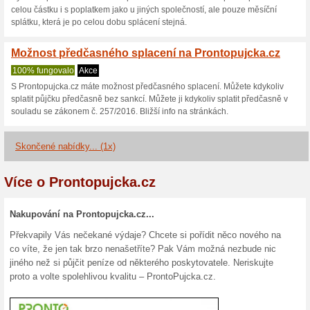
Aktuální slevy a akc
Rychlé schválení žád
100% fungovalo
Akce
Pronto půjčka je skutečně ry
budou převedeny peníze na Vá
informaci, jakým způsobem půjč